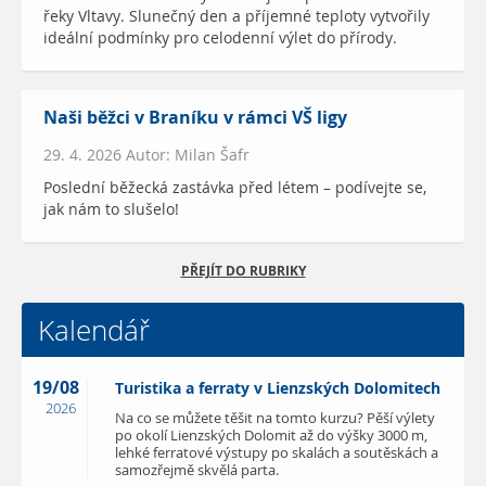
řeky Vltavy. Slunečný den a příjemné teploty vytvořily
ideální podmínky pro celodenní výlet do přírody.
Naši běžci v Braníku v rámci VŠ ligy
29. 4. 2026 Autor: Milan Šafr
Poslední běžecká zastávka před létem – podívejte se,
jak nám to slušelo!
PŘEJÍT DO RUBRIKY
Kalendář
19/08
Turistika a ferraty v Lienzských Dolomitech
2026
Na co se můžete těšit na tomto kurzu? Pěší výlety
po okolí Lienzských Dolomit až do výšky 3000 m,
lehké ferratové výstupy po skalách a soutěskách a
samozřejmě skvělá parta.