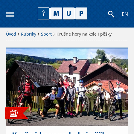
EN
Úvod
Rubriky
Sport
Krušné hory na kole i pěšky