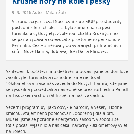
Krušné hory na kole i pěšky
9. 9. 2016 Autor: Milan Šafr
V srpnu zorganizoval Sportovní klub MUP pro studenty
poslední z letních akcí. Ta byla zaměřena na pěší
turistiku a cyklovýlety. Zvolenou lokalitu Krušných hor
se parta vydávala objevovat z prostorného penzionu v
Perninku. Cesty směřovaly do vybraných příhraničních
cílů – Nové Hamry, Bublava, Boží Dar a Klínovec.
Vzhledem k počátečnímu deštivému počasí jsme po domluvě
zvolili výlet turistický a rozhodně jsme nelitovali.
16kilometrová trasa nás zavedla do Nových Hamrů, kde jsme
se vysušili a poobědvali a následně se přes rozhlednu Pajndl
na Tisovském vrchu vrátili zpět na naši základnu.
Večerní program byl jako obvykle náročný a veselý. Hodně
smíchu, vzájemného popichování, dobrého jídla a pití.
Museli jsme se pořádně energeticky zásobit, v sobotu se
totiž počasí vyjasnilo a nás čekal náročný 70kilometrový výlet
na kolech.