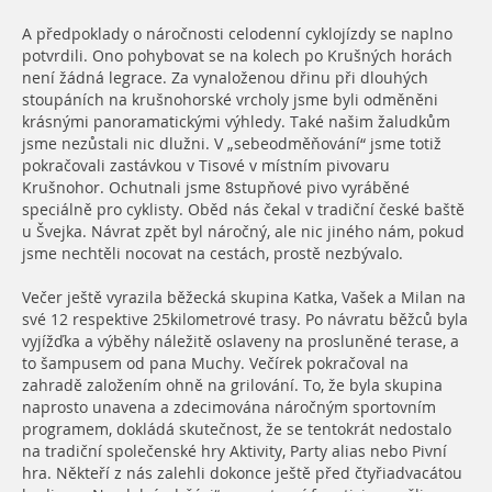
A předpoklady o náročnosti celodenní cyklojízdy se naplno
potvrdili. Ono pohybovat se na kolech po Krušných horách
není žádná legrace. Z
a vynaloženou dřinu při d
louhých
stoupáních na krušnohorské vrcholy jsme byli odměněni
krásnými panoramatickými výhledy. Také našim žaludkům
jsme nezůstali nic dlužni. V „sebeodměňování“ jsme totiž
pokračovali zastávkou v Tisové v místním pivovaru
Krušnohor. Ochutnali jsme 8stupňové pivo vyráběné
speciálně pro cyklisty. Oběd nás čekal v tradiční české baště
u Švejka. Návrat zpět byl náročný, ale nic jiného nám, pokud
jsme nechtěli nocovat na cestách, prostě nezbývalo.
Večer ještě vyrazila běžecká skupina Katka, Vašek a Milan na
své 12 respektive 25kilometrové trasy. Po návratu běžců byla
vyjížďka a výběhy náležitě oslaveny na prosluněné terase, a
to šampusem od pana Muchy. Večírek pokračoval na
zahradě založením ohně na grilování. To, že byla skupina
naprosto unavena a zdecimována náročným sportovním
programem, dokládá skutečnost, že se tentokrát nedostalo
na tradiční společenské hry Aktivity, Party alias nebo Pivní
hra. Někteří z nás zalehli dokonce ještě před čtyřiadvacátou