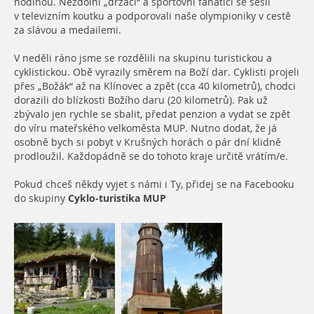
hodinou. Nezdolní „držáci“ a sportovní fanatici se sešli
v televizním koutku a podporovali naše olympioniky v cestě
za slávou a medailemi.
V neděli ráno jsme se rozdělili na skupinu turistickou a
cyklistickou. Obě vyrazily směrem na Boží dar. Cyklisti projeli
přes „Božák“ až na Klínovec a zpět (cca 40 kilometrů), chodci
dorazili do blízkosti Božího daru (20 kilometrů). Pak už
zbývalo jen rychle se sbalit, předat penzion a vydat se zpět
do víru mateřského velkoměsta MUP. Nutno dodat, že já
osobně bych si pobyt v Krušných horách o pár dní klidně
prodloužil. Každopádně se do tohoto kraje určitě vrátím/e.
Pokud chceš někdy vyjet s námi i Ty, přidej se na Facebooku
do skupiny
Cyklo-turistika MUP