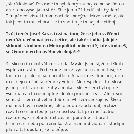
„stará kolena“. Pro mne to byl dobrý souboj celou sezónu a
on z toho vyšel jako vítěz. Sice jen o 31 bodů, ale byl lepší.
Tím pádem získal i nominaci do Londýna. Mrzelo mě to, ale
tak jsem to musel brát. Je to sport a je to boj, desetiboj.
Tvůj trenér Josef Karas trvá na tom, že se jeho svěřenci
nemůžou věnovat jen atletice, ale také studiu. Jak jde
skloubit studium na Metropolitní univerzitě, kde studuješ,
se životem vrcholového vícebojaře?
Se školou to není vůbec sranda. Myslel jsem si, že mi škola
vyjde více vstříc. Podle mně mnozí vyučující ani netuší, že
tam mají profesionálního atleta. A navíc desetibojaře, kteří
mají nejnáročnější tréninky vůbec. Ale respektuji to. Musel
jsem prostě zatnout zuby a makat. Místy jsem byl úplně
vyčerpaný a to není úplně ideální pro sportovce. Ale první
semestr jsem dal velmi dobře a byl jsem spokojený. Škola
mě moc baví a uvidíme, jak to budu zvládat dál, protože
rozvrh co mám teď je jako naschvál tak pro mě špatně
rozložený, že nebudu mít čas ani pořádně jíst před
tréninkem nebo po tréninku. Ale mám individuální studijní
plán a tak doufám, že to půjde.