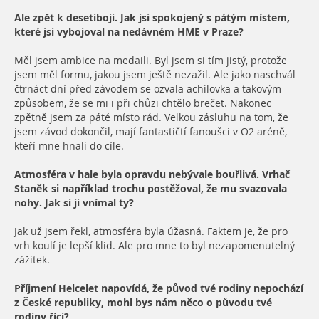
Ale zpět k desetiboji. Jak jsi spokojený s pátým místem,
které jsi vybojoval na nedávném HME v Praze?
Měl jsem ambice na medaili. Byl jsem si tím jistý, protože
jsem měl formu, jakou jsem ještě nezažil. Ale jako naschvál
čtrnáct dní před závodem se ozvala achilovka a takovým
způsobem, že se mi i při chůzi chtělo brečet. Nakonec
zpětně jsem za páté místo rád. Velkou zásluhu na tom, že
jsem závod dokončil, mají fantastičtí fanoušci v O2 aréně,
kteří mne hnali do cíle.
Atmosféra v hale byla opravdu nebývale bouřlivá. Vrhač
Staněk si například trochu postěžoval, že mu svazovala
nohy. Jak si ji vnímal ty?
Jak už jsem řekl, atmosféra byla úžasná. Faktem je, že pro
vrh koulí je lepší klid. Ale pro mne to byl nezapomenutelný
zážitek.
Příjmení Helcelet napovídá, že původ tvé rodiny nepochází
z České republiky, mohl bys nám něco o původu tvé
rodiny říci?