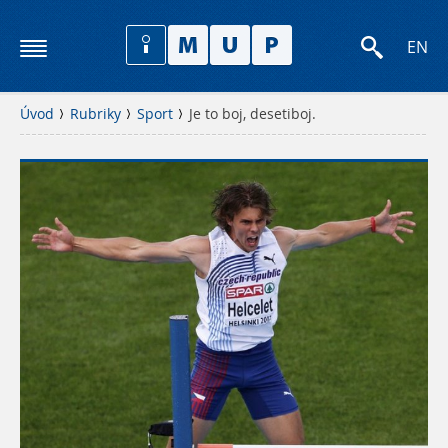
EN
Úvod
Rubriky
Sport
Je to boj, desetiboj.