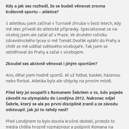
Kdy a jak ses rozhodl, že se budeš věnovat zrovna
královně sportu – atletice?
S atletikou jsem začínal v Turnově zhruba v šesti letech, kdy
mě otec přivedl do atletické přípravky. Specializovat se na
víceboj jsem ale začal až v Praze. Ve druhém ročníku
zdravotnického lycea si mě Tomáš Dvořák vytáhl do Prahy a
chtěl ze mě udělat světového vícebojaře. Tak jsem se
odstěhoval do Prahy a začal s vícebojem.
Zkoušel ses aktivně věnovat i jiným sportům?
Ano, dělal jsem hodně sportů. Ať už fotbal, basket, házenou
nebo florbal. Atletika byla ale vždycky na prvním místě.
Před lety jsi soupeřil s Romanem Šebrlem o to, kdo pojede
závodit na olympiádu do Londýna 2012. Nakonec odjel
Šebrle, který se ale po první disciplíně zranil a ze závodu
odstoupil. Jak jsi to tehdy nesl?
Před Londýnem to bylo docela krušné období, protože to
média chtěla hrozně rozmáznout a pošpinit Romana na