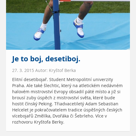
Je to boj, desetiboj.
27. 3. 2015 Autor: Kryštof Berka
Elitní desetibojař. Student Metropolitní univerzity
Praha. Ale také šlechtic, který na atletickém nedávném
halovém mistrovství Evropy obsadil páté místo a již si
brousí zuby úspěch z mistrovství světa, které bude
hostit čínský Peking. Třiadvacetiletý Adam Sebastian
Helcelet je pokračovatelem tradice úspěšných českých
vícebojařů Změlíka, Dvořáka či Šebrleho. Více v
rozhovoru Kryštofa Berky.