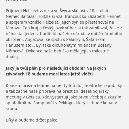
Příjmení Helcelet vzniklo ve Švýcarsku asi v 18. století.
Němec Baltazar Höltzle si vzal francouzku Elizabeth Hennet
a spojením vzniklo Helzelet. Jejich syn se přestěhoval na
Moravu. Ten kraj a český jazyk vůbec si tak zamiloval, že se z
něho stal jeden z buditelů našeho národa v době národního
obrození. Angažoval se spolu s Palackým, Šafaříkem,
Hanusem atd… Byl také dlouholetým milencem Boženy
Němcové. Dokonce naše babička měla jejich milostné
dopisy.
Jaký je tvůj plán pro následující období? Na jakých
závodech Tě budeme moci letos ještě vidět?
Koncem března letíme na pět týdnů do Jihoafrické republiky
a tak začne naše příprava na prestižní desetibojařský
meeting v Götzisu, kde vystartuji jako první víceboj a zkusím
splnit limit na šampionát v Pekingu, který se bude konat v
srpnu.
Díky a budeme držet palce.