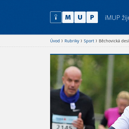
iMUP žij
Úvod
Rubriky
Sport
Běchovická desí