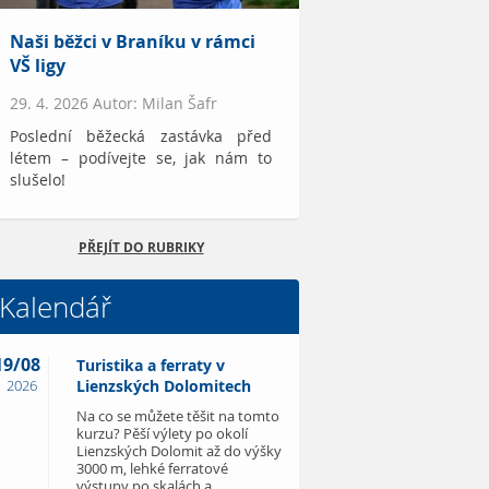
Naši běžci v Braníku v rámci
VŠ ligy
29. 4. 2026 Autor: Milan Šafr
Poslední běžecká zastávka před
létem – podívejte se, jak nám to
slušelo!
PŘEJÍT DO RUBRIKY
Kalendář
19/08
Turistika a ferraty v
2026
Lienzských Dolomitech
Na co se můžete těšit na tomto
kurzu? Pěší výlety po okolí
Lienzských Dolomit až do výšky
3000 m, lehké ferratové
výstupy po skalách a