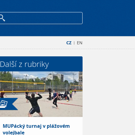
CZ
EN
|
Další z rubriky
MUPácký turnaj v plážovém
volejbale