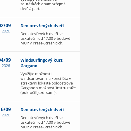
soutěskách a samozřejmě
skvělá parta.
02/09
Den otevřených dveří
2026
Den otevřených dveří se
uskuteční od 17:00 v budově
MUP v Praze-Strašnicích.
04/09
Windsurfingový kurz
2026
Gargano
Využijte možnosti
windsurfování na konci léta v
atraktivní lokalitě poloostrova
Gargano s možností instruktáže
(pokročilí jezdí sami).
16/09
Den otevřených dveří
2026
Den otevřených dveří se
uskuteční od 17:00 v budově
MUP v Praze-Strašnicích.