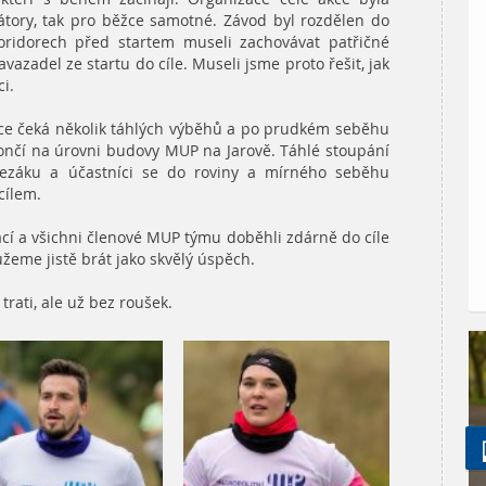
zátory, tak pro běžce samotné. Závod byl rozdělen do
koridorech před startem museli zachovávat patřičné
avazadel ze startu do cíle. Museli jsme proto řešit, jak
ci.
ěžce čeká několik táhlých výběhů a po prudkém seběhu
končí na úrovni budovy MUP na Jarově. Táhlé stoupání
řezáku a účastníci se do roviny a mírného seběhu
cílem.
í a všichni členové MUP týmu doběhli zdárně do cíle
žeme jistě brát jako skvělý úspěch.
trati, ale už bez roušek.