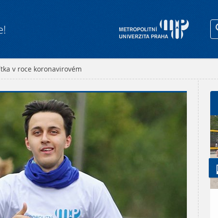
e!
tka v roce koronavirovém