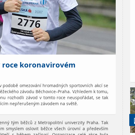
v roce koronavirovém
 v podobě omezování hromadných sportovních akcí se
k běžeckého závodu Běchovice–Praha. Vzhledem k tomu,
onu rozhodli závod v tomto roce neuspořádat, se tak
ajícím nepřerušeným závodem na světě.
lenný tým běžců z Metropolitní univerzity Praha. Tak
ním smyslem oslovit běžce všech úrovní a především
 kteří s během začínají. Organizace celé akce byla