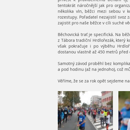
tentokrát náročnější jak pro organi
několika vln, běžci mezi sebou v 
rozestupy. Pořadatel nezajistil svoz z
zajistit pro naše běžce v cíli suché vě
Běchovická trať je specifická. Na b
z Tábora tradiční Hrdlořezák, který 
však pokračuje i po výběhu Hrdlo
dostanou vlastně až 450 metrů před 
Samotný závod proběhl bez komplikac
a pod hodinu (až na jednoho), což mů
Věříme, že se za rok opět sejdeme na 