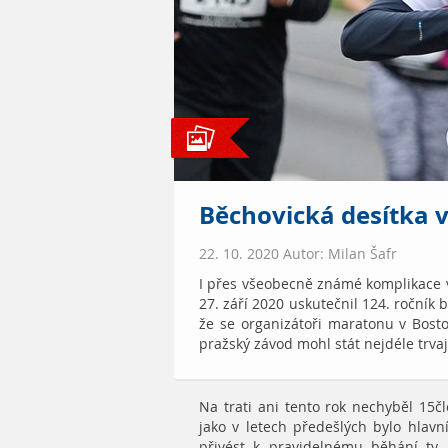
Běchovická desítka 
22. 10. 2020 Autor: Milan Šafr
I přes všeobecně známé komplikace
27. září 2020 uskutečnil 124. roční
že se organizátoři maratonu v Bost
pražský závod mohl stát nejdéle trv
Na trati ani tento rok nechyběl 15č
jako v letech předešlých bylo hlav
přivést k pravidelnému běhání ty,