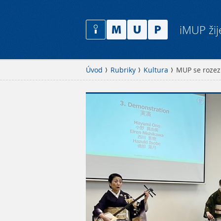
iMUP žij
Úvod
Rubriky
Kultura
MUP se rozez