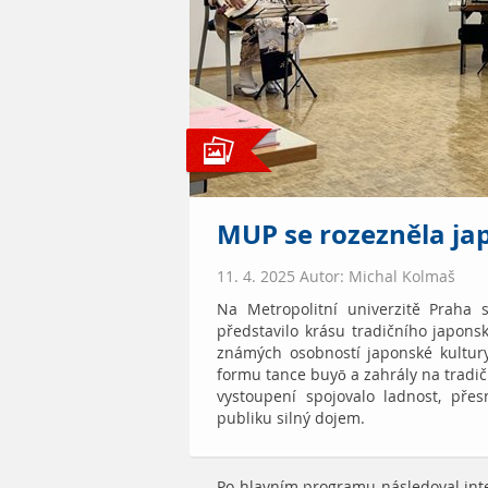
MUP se rozezněla ja
11. 4. 2025 Autor: Michal Kolmaš
Na Metropolitní univerzitě Praha s
představilo krásu tradičního japon
známých osobností japonské kultur
formu tance buyō a zahrály na tradičn
vystoupení spojovalo ladnost, pře
publiku silný dojem.
Po hlavním programu následoval inter