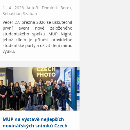
1. 4. 2026 Autoři: Dominik Borek,
Sebastian Szaban
Večer 27. března 2026 se uskutečnil
první event nově založeného
studentského spolku MUP Night,
jehož cílem je přinést pravidelné
studentské párty a oživit dění mimo
výuku.
MUP na výstavě nejlepších
novinářských snímků Czech