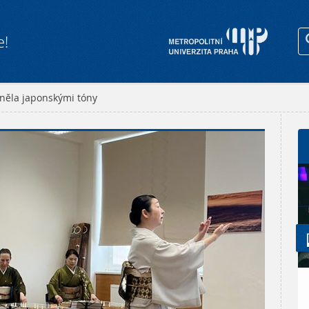
e!
něla japonskými tóny