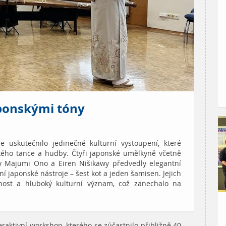
ponskými tóny
e uskutečnilo jedinečné kulturní vystoupení, které
ského tance a hudby. Čtyři japonské umělkyně včetně
y Majumi Ono a Eiren Nišikawy předvedly elegantní
í japonské nástroje – šest kot a jeden šamisen. Jejich
snost a hluboký kulturní význam, což zanechalo na
aktivní workshop, kterého se zúčastnilo přibližně 40