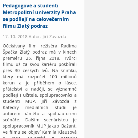
Pedagogové a studenti
Metropolitní univerzity Praha
se podílejí na celovečerním
filmu Zlatý podraz
17. 10. 2018 Autor: Jiří Závozda
Očekávaný film režiséra Radima
Špačka Zlatý podraz má v kinech
premiéru 25. října 2018. Tvůrci
filmu už za svou kariéru posbírali
přes 30 českých lvů. Na snímku,
který má rozpočet 100 milionů
korun a je příběhem o lásce,
přátelství a naději, se významně
podílejí i učitelé, spolupracovníci a
studenti MUP. Jiří Závozda z
Katedry mediálních studií je
autorem námětu a spoluautorem
scénáře. Dalším scenáristou je
spolupracovník MUP Jakub Bažant.
Ve filmu se objeví Kamila Klausová