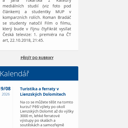
a Jana Tokarská z Katedry
mediálních studií (viz foto pod
článkem) a studentky MUP v
komparzních rolích. Roman Bradáč
se studenty natočil Film o filmu,
který bude v říjnu čtyřikrát vysílat
Česká televize: 1. premiéra na ČT
art, 22.10.2018, 21:45.
PŘEJÍT DO RUBRIKY
Kalendář
19/08
Turistika a ferraty v
2026
Lienzských Dolomitech
Na co se můžete těšit na tomto
kurzu? Pěší výlety po okolí
Lienzských Dolomit až do výšky
3000 m, lehké ferratové
výstupy po skalách a
soutěskách a samozřejmě