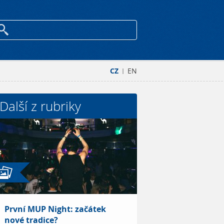
CZ
EN
|
Další z rubriky
První MUP Night: začátek
nové tradice?