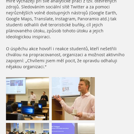
míře vycházejí při své analytické práci z tzv. otevřených
zdrojů. Sledováním sociální sítě Twitter a za pomoci
nejrůznějších volně dostupných nástrojů (Google Earth,
Google Maps, Translate, Instagram, Panoramio atd.) tak
studenti odhalili dvě teroristické buňky, cíl jejich
plánovaného útoku, způsob tohoto útoku a jejich
ideologickou inspiraci.
O úspěchu akce hovoří i reakce studentů, kteří nešetřili
chválou na propracovanost, organizaci a možnost aktivního
zapojení: „Chvílemi jsem měl pocit, že opravdu odhaluji
nějakou organizaci.“