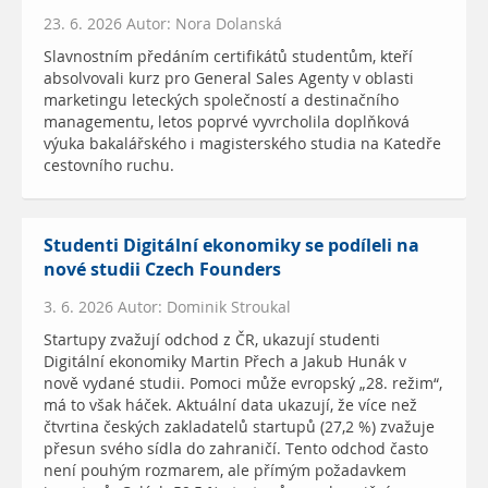
23. 6. 2026 Autor: Nora Dolanská
Slavnostním předáním certifikátů studentům, kteří
absolvovali kurz pro General Sales Agenty v oblasti
marketingu leteckých společností a destinačního
managementu, letos poprvé vyvrcholila doplňková
výuka bakalářského i magisterského studia na Katedře
cestovního ruchu.
Studenti Digitální ekonomiky se podíleli na
nové studii Czech Founders
3. 6. 2026 Autor: Dominik Stroukal
Startupy zvažují odchod z ČR, ukazují studenti
Digitální ekonomiky Martin Přech a Jakub Hunák v
nově vydané studii. Pomoci může evropský „28. režim“,
má to však háček. Aktuální data ukazují, že více než
čtvrtina českých zakladatelů startupů (27,2 %) zvažuje
přesun svého sídla do zahraničí. Tento odchod často
není pouhým rozmarem, ale přímým požadavkem