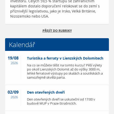
investorů. Celých 59,5 % startupů se zahraničním
kapitálem dostalo doporučení relokovat se do zemí s
příznivější legislativou, jako je Irsko, Velká Británie,
Nizozemsko nebo USA.
PŘEJÍT DO RUBRIKY
Kalendář
19/08
Turistika a ferraty v Lienzských Dolomitech
2026
Na co se můžete těšit na tomto kurzu? Pěší výlety
po okolí Lienzských Dolomit až do výšky 3000 m,
lehké ferratové výstupy po skalách a soutěskách a
samozřejmě skvělá parta.
02/09
Den otevřených dveří
2026
Den otevřených dveří se uskuteční od 17:00 v
budově MUP v Praze-Strašnicích.