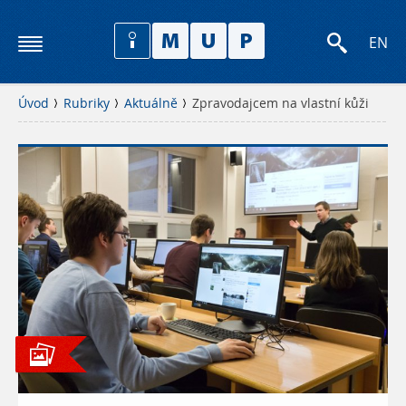
EN
Úvod
Rubriky
Aktuálně
Zpravodajcem na vlastní kůži