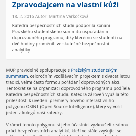
Zpravodajcem na vlastní kůži
18. 2. 2016 Autor: Martina Varkočková
Katedra bezpečnostních studií podpořila konání
Pražského studentského summitu uspořádáním
doprovodného programu, díky kterému se studenti na
dvě hodiny proměnili ve skutečné bezpečnostní
analytiky.
MUP pravidelně spolupracuje s
Pražským studentským
summitem
, celoročním vzdělávacím projektem s dvacetiletou
tradicí, velmi často formou pořádání doprovodných akcí.
Tentokrát se na organizaci doprovodného programu podílela
Katedra bezpečnostních studií. Katedra zároveň využila této
příležitosti k uvedení premiéry nového interaktivního
polygonu OSINT (Open Source Intelligence), který vytvořil
jeden z kolegů naší katedry.
V rámci tohoto polygonu si jeho účastníci vyzkoušeli reálnou
práci bezpečnostních analytiků, kteří ve stále zvyšující se