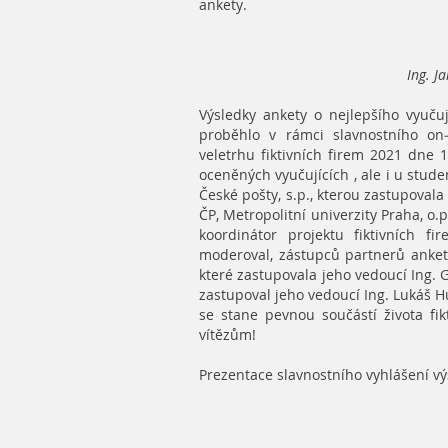
ankety.
Ing. J
Výsledky ankety o nejlepšího vyučuj
proběhlo v rámci slavnostního on-
veletrhu fiktivních firem 2021 dne 1
oceněných vyučujících , ale i u studen
České pošty, s.p., kterou zastupoval
ČP, Metropolitní univerzity Praha, o.
koordinátor projektu fiktivních f
moderoval, zástupců partnerů ankety
které zastupovala jeho vedoucí Ing. G
zastupoval jeho vedoucí Ing. Lukáš Hu
se stane pevnou součástí života fi
vítězům!
Prezentace slavnostního vyhlášení v