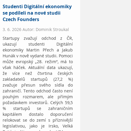
Studenti Digitální ekonomiky
se podíleli na nové studii
Czech Founders
3. 6. 2026 Autor: Dominik Stroukal
Startupy zvažují odchod z ČR,
ukazují studenti Digitální
ekonomiky Martin Přech a Jakub
Hunák v nově vydané studii. Pomoci
může evropský „28. režim“, má to
však háček. Aktuální data ukazují,
že více než čtvrtina českých
zakladatelů startupů (27,2 %)
zvažuje přesun svého sídla do
zahraničí. Tento odchod často není
pouhým rozmarem, ale přímým
požadavkem investorů. Celých 59,5
% startupů se zahraničním
kapitálem dostalo doporučení
relokovat se do zemí s příznivější
legislativou, jako je Irsko, Velká