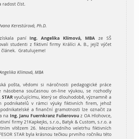
 radost číst.
Ivana Kerestúrová, Ph.D.
získala paní
Ing. Angelika Klímová, MBA
ze SŠ
li studenti z fiktivní firmy Králíci A. B., jejíž výčet
 článek. Gratulujeme!
 Angelika Klímová, MBA
eská pošta, vědomi si náročnosti pedagogické práce
á je násobena současnou on-line výukou, se rozhodly
 STAR
vyučujícímu, který se dlouhodobě, významně a
 podnikatelů v rámci výuky fiktivních firem, jehož
 podnikatelské a finanční gramotnosti lze označit za
la na
Ing. Janu Fuernkranz Fulierovou
z OA Hlohovce,
tivní firmy 21Kapkejks, s.r.o., Batyk & Custom, s.r.o. a
lutním vítězem 26. Mezinárodního veletrhu fiktivních
OFESOR STAR byla krásnou tečkou prvního ročníku této