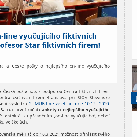
line vyučujícího fiktivních
ofesor Star fiktivních firem!
aha a České pošty o nejlepšího on-line vyučujícího
 a Česká pošta, s.p. s podporou Centra fiktivních firem
ntra cvičných firem Bratislava při SIOV Slovensko
ášení výsledků
2. MUB-line veletrhu dne 10.12. 2020
,
UBanka, první ročník
ankety o nejlepšího vyučujícího
tentokrát s upřesněním „on-line vyučujícího“, neboť
u ve školách.
Slovenska měli až do 10.3.2021 možnost přihlásit svého