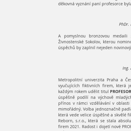
děkovná vyznání paní profesorce byla
PhDr. 
A pomyslnou bronzovou medaili 
Živnostenské Sokolov, kterou nominova
úspěchů by zaplnil nejeden novinový
Ing.
Metropolitní univerzita Praha a Č
vyučujících fiktivních firem, kter
každým rokem udělit titul
PROFESOR
úspěšně podílí na výchově mladých
přínos v rámci vzdělávání v oblasti
mimořádný. Volba jednoznačně pad
která vede velice úspěšné a skvělé fik
Reborn, s.r.o., která se stala abso
firem 2021. Radost i dojetí nové PR