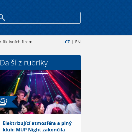
 fiktivních firem!
CZ
EN
|
Další z rubriky
Elektrizující atmosféra a plný
klub: MUP Night zakončila