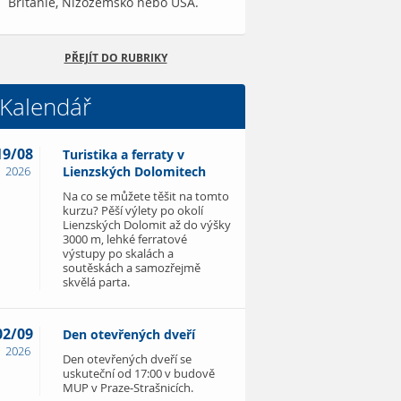
Británie, Nizozemsko nebo USA.
PŘEJÍT DO RUBRIKY
Kalendář
19/08
Turistika a ferraty v
2026
Lienzských Dolomitech
Na co se můžete těšit na tomto
kurzu? Pěší výlety po okolí
Lienzských Dolomit až do výšky
3000 m, lehké ferratové
výstupy po skalách a
soutěskách a samozřejmě
skvělá parta.
02/09
Den otevřených dveří
2026
Den otevřených dveří se
uskuteční od 17:00 v budově
MUP v Praze-Strašnicích.