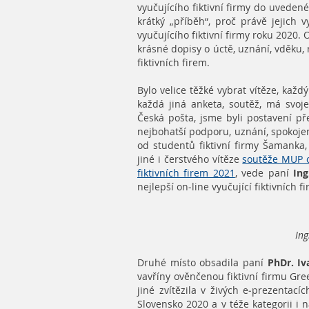
vyučujícího fiktivní firmy do uveden
krátký „příběh“, proč právě jejich vy
vyučujícího fiktivní firmy roku 2020.
krásné dopisy o úctě, uznání, vděku,
fiktivních firem.
Bylo velice těžké vybrat vítěze, každý
každá jiná anketa, soutěž, má svoje
Česká pošta, jsme byli postavení př
nejbohatší podporu, uznání, spokoje
od studentů fiktivní firmy Šamanka,
jiné i čerstvého vítěze
soutěže MUP o
fiktivních firem 2021
,
vede paní
Ing
nejlepší on-line vyučující fiktivních
Ing
Druhé místo obsadila paní
PhDr. Iv
vavříny ověnčenou fiktivní firmu Gree
jiné zvítězila v živých e-prezentací
Slovensko 2020 a v téže kategorii i n