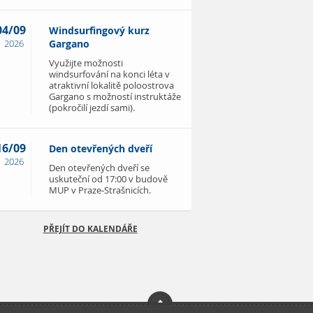
04/09
Windsurfingový kurz
2026
Gargano
Využijte možnosti
windsurfování na konci léta v
atraktivní lokalitě poloostrova
Gargano s možností instruktáže
(pokročilí jezdí sami).
16/09
Den otevřených dveří
2026
Den otevřených dveří se
uskuteční od 17:00 v budově
MUP v Praze-Strašnicích.
PŘEJÍT DO KALENDÁŘE