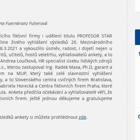
ana Fuernkranz Fulierová
ícího fiktivní firmy i udělení titulu PROFESOR STAR
line živého vyhlášení výsledků 26. Mezinárodního
8.3.2021 a vykouzlilo úsměv, radost, i dojetí nejen u
tů, učitelů, hostů veletrhu, vyhlašovatelů ankety, a to
a Andrea Loučková, HR specialist úseku lidských zdrojů
p.s., kterou zastupoval Ing. Radek Maxa, Ph.D, garant a
irem na MUP, který také celé slavnostní vyhlášení
, a to Slovenského centra cvičných firem Bratislava,
abriela Horecká a Centra fiktivních firem Praha, které
la. Anketa předčila očekávání a vyhlašovatelé věří, že
ktivních firem. Ještě jednou děkujeme a gratulujeme
ýsledků ankety si můžete prohlédnout
zde
.