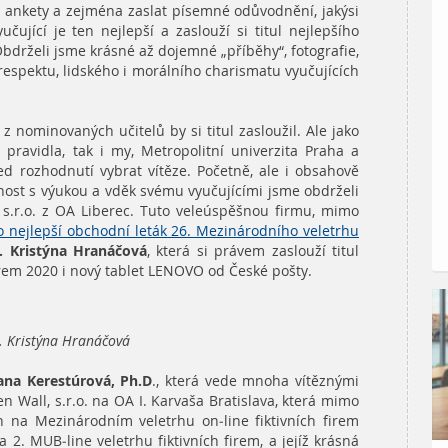
é ankety a zejména zaslat písemné odůvodnění, jakýsi
učující je ten nejlepší a zaslouží si titul nejlepšího
 Obdrželi jsme krásné až dojemné „příběhy“, fotografie,
 respektu, lidského i morálního charismatu vyučujících
 z nominovaných učitelů by si titul zasloužil. Ale jako
 pravidla, tak i my, Metropolitní univerzita Praha a
ed rozhodnutí vybrat vítěze. Početně, ale i obsahově
nost s výukou a vděk svému vyučujícími jsme obdrželi
 s.r.o. z OA Liberec. Tuto veleúspěšnou firmu, mimo
 nejlepší obchodní leták 26. Mezinárodního veletrhu
. Kristýna Hranáčová
, která si právem zaslouží titul
 firem 2020 i nový tablet LENOVO od České pošty.
. Kristýna Hranáčová
ana Kerestúrová, Ph.D
., která vede mnoha vítěznými
n Wall, s.r.o. na OA I. Karvaša Bratislava, která mimo
ch na Mezinárodním veletrhu on-line fiktivních firem
a 2. MUB-line veletrhu fiktivních firem, a jejíž krásná