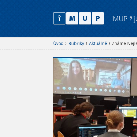
iMUP žij
Úvod
Rubriky
Aktuálně
Známe Nejlep