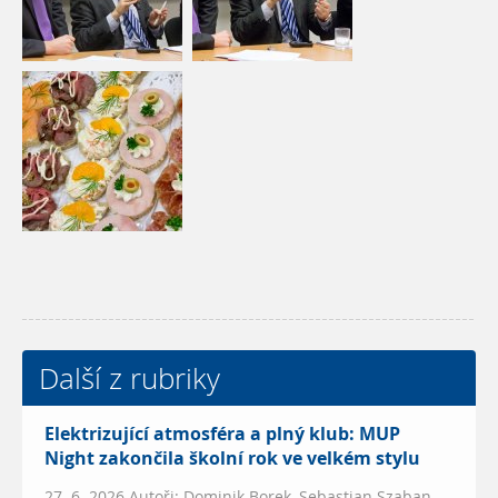
Další z rubriky
Elektrizující atmosféra a plný klub: MUP
Night zakončila školní rok ve velkém stylu
27. 6. 2026 Autoři: Dominik Borek, Sebastian Szaban