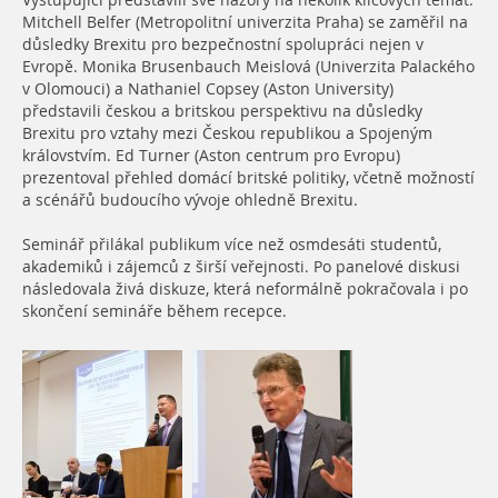
Vystupující představili své názory na několik klíčových témat.
Mitchell Belfer (Metropolitní univerzita Praha) se zaměřil na
důsledky Brexitu pro bezpečnostní spolupráci nejen v
Evropě. Monika Brusenbauch Meislová (Univerzita Palackého
v Olomouci) a Nathaniel Copsey (Aston University)
představili českou a britskou perspektivu na důsledky
Brexitu pro vztahy mezi Českou republikou a Spojeným
královstvím. Ed Turner (Aston centrum pro Evropu)
prezentoval přehled domácí britské politiky, včetně možností
a scénářů budoucího vývoje ohledně Brexitu.
Seminář přilákal publikum více než osmdesáti studentů,
akademiků i zájemců z širší veřejnosti. Po panelové diskusi
následovala živá diskuze, která neformálně pokračovala i po
skončení semináře během recepce.