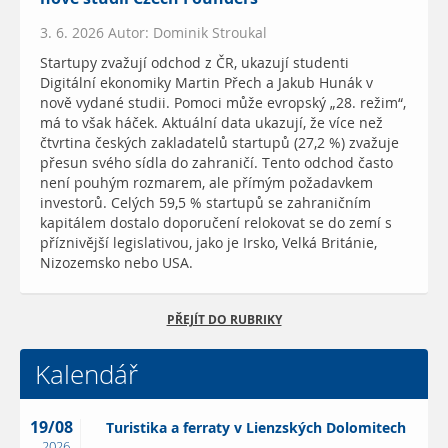
3. 6. 2026 Autor: Dominik Stroukal
Startupy zvažují odchod z ČR, ukazují studenti
Digitální ekonomiky Martin Přech a Jakub Hunák v
nově vydané studii. Pomoci může evropský „28. režim“,
má to však háček. Aktuální data ukazují, že více než
čtvrtina českých zakladatelů startupů (27,2 %) zvažuje
přesun svého sídla do zahraničí. Tento odchod často
není pouhým rozmarem, ale přímým požadavkem
investorů. Celých 59,5 % startupů se zahraničním
kapitálem dostalo doporučení relokovat se do zemí s
příznivější legislativou, jako je Irsko, Velká Británie,
Nizozemsko nebo USA.
PŘEJÍT DO RUBRIKY
Kalendář
19/08
Turistika a ferraty v Lienzských Dolomitech
2026