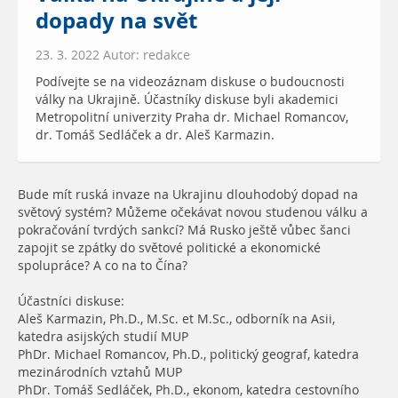
dopady na svět
23. 3. 2022 Autor: redakce
Podívejte se na videozáznam diskuse o budoucnosti
války na Ukrajině. Účastníky diskuse byli akademici
Metropolitní univerzity Praha dr. Michael Romancov,
dr. Tomáš Sedláček a dr. Aleš Karmazin.
Bude mít ruská invaze na Ukrajinu dlouhodobý dopad na
světový systém? Můžeme očekávat novou studenou válku a
pokračování tvrdých sankcí? Má Rusko ještě vůbec šanci
zapojit se zpátky do světové politické a ekonomické
spolupráce? A co na to Čína?
Účastníci diskuse:
Aleš Karmazin, Ph.D., M.Sc. et M.Sc., odborník na Asii,
katedra asijských studií MUP
PhDr. Michael Romancov, Ph.D., politický geograf, katedra
mezinárodních vztahů MUP
PhDr. Tomáš Sedláček, Ph.D., ekonom, katedra cestovního