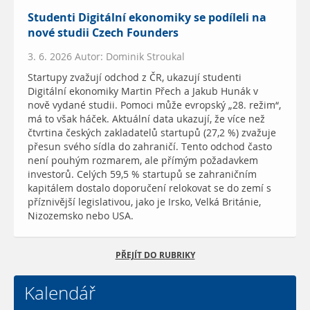
Studenti Digitální ekonomiky se podíleli na
nové studii Czech Founders
3. 6. 2026 Autor: Dominik Stroukal
Startupy zvažují odchod z ČR, ukazují studenti
Digitální ekonomiky Martin Přech a Jakub Hunák v
nově vydané studii. Pomoci může evropský „28. režim“,
má to však háček. Aktuální data ukazují, že více než
čtvrtina českých zakladatelů startupů (27,2 %) zvažuje
přesun svého sídla do zahraničí. Tento odchod často
není pouhým rozmarem, ale přímým požadavkem
investorů. Celých 59,5 % startupů se zahraničním
kapitálem dostalo doporučení relokovat se do zemí s
příznivější legislativou, jako je Irsko, Velká Británie,
Nizozemsko nebo USA.
PŘEJÍT DO RUBRIKY
Kalendář