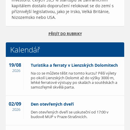
investorů. Celých 59,5 % startupů se zahraničním
kapitálem dostalo doporučení relokovat se do zemí s
příznivější legislativou, jako je Irsko, Velká Británie,
Nizozemsko nebo USA.
PŘEJÍT DO RUBRIKY
Kalendář
19/08
Turistika a ferraty v Lienzských Dolomitech
2026
Na co se můžete těšit na tomto kurzu? Pěší výlety
po okolí Lienzských Dolomit až do výšky 3000 m,
lehké ferratové výstupy po skalách a soutěskách a
samozřejmě skvělá parta.
02/09
Den otevřených dveří
2026
Den otevřených dveří se uskuteční od 17:00 v
budově MUP v Praze-Strašnicích.