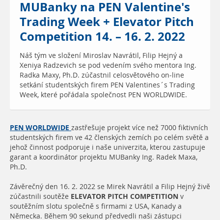
MUBanky na PEN Valentine's
Trading Week + Elevator Pitch
Competition 14. – 16. 2. 2022
Náš tým ve složení Miroslav Navrátil, Filip Hejný a
Xeniya Radzevich se pod vedením svého mentora Ing.
Radka Maxy, Ph.D. zúčastnil celosvětového on-line
setkání studentských firem PEN Valentines´s Trading
Week, které pořádala společnost PEN WORLDWIDE.
PEN WORLDWIDE
zastřešuje projekt více než 7000 fiktivních
studentských firem ve 42 členských zemích po celém světě a
jehož činnost podporuje i naše univerzita, kterou zastupuje
garant a koordinátor projektu MUBanky Ing. Radek Maxa,
Ph.D.
Závěrečný den 16. 2. 2022 se Mirek Navrátil a Filip Hejný živě
zúčastnili soutěže
ELEVATOR PITCH COMPETITION
v
soutěžním slotu společně s firmami z USA, Kanady a
Německa. Během 90 sekund předvedli naši zástupci