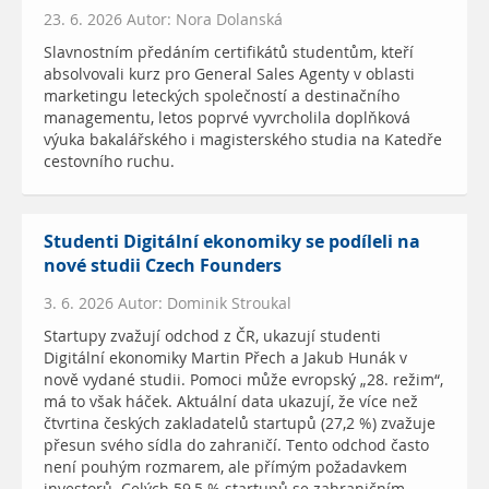
23. 6. 2026 Autor: Nora Dolanská
Slavnostním předáním certifikátů studentům, kteří
absolvovali kurz pro General Sales Agenty v oblasti
marketingu leteckých společností a destinačního
managementu, letos poprvé vyvrcholila doplňková
výuka bakalářského i magisterského studia na Katedře
cestovního ruchu.
Studenti Digitální ekonomiky se podíleli na
nové studii Czech Founders
3. 6. 2026 Autor: Dominik Stroukal
Startupy zvažují odchod z ČR, ukazují studenti
Digitální ekonomiky Martin Přech a Jakub Hunák v
nově vydané studii. Pomoci může evropský „28. režim“,
má to však háček. Aktuální data ukazují, že více než
čtvrtina českých zakladatelů startupů (27,2 %) zvažuje
přesun svého sídla do zahraničí. Tento odchod často
není pouhým rozmarem, ale přímým požadavkem