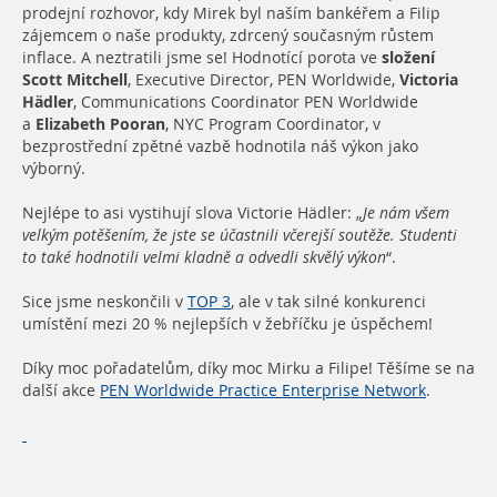
prodejní rozhovor, kdy Mirek byl naším bankéřem a Filip
zájemcem o naše produkty, zdrcený současným růstem
inflace. A neztratili jsme se! Hodnotící porota ve
složení
Scott Mitchell
, Executive Director, PEN Worldwide,
Victoria
Hädler
, Communications Coordinator PEN Worldwide
a
Elizabeth Pooran
, NYC Program Coordinator, v
bezprostřední zpětné vazbě hodnotila náš výkon jako
výborný.
Nejlépe to asi vystihují slova Victorie Hädler: „
Je nám všem
velkým potěšením, že jste se účastnili včerejší soutěže. Studenti
to také hodnotili velmi kladně a odvedli skvělý výkon
“.
Sice jsme neskončili v
TOP 3
, ale v tak silné konkurenci
umístění mezi 20 % nejlepších v žebříčku je úspěchem!
Díky moc pořadatelům, díky moc Mirku a Filipe! Těšíme se na
další akce
PEN Worldwide Practice Enterprise Network
.