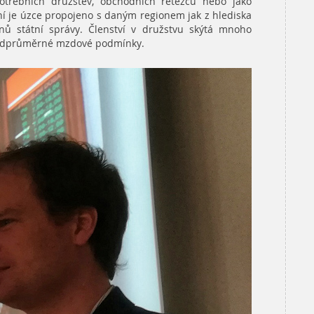
otřebních družstev, obchodních řetězců nebo jako
í je úzce propojeno s daným regionem jak z hlediska
ánů státní správy. Členství v družstvu skýtá mnoho
nadprůměrné mzdové podmínky.