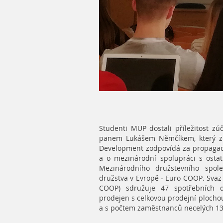
Studenti MUP dostali příležitost z
panem Lukášem Němčíkem, který z 
Development zodpovídá za propagaci
a o mezinárodní spolupráci s osta
Mezinárodního družstevního spole
družstva v Evropě - Euro COOP. Svaz
COOP) sdružuje 47 spotřebních d
prodejen s celkovou prodejní plocho
a s počtem zaměstnanců necelých 13