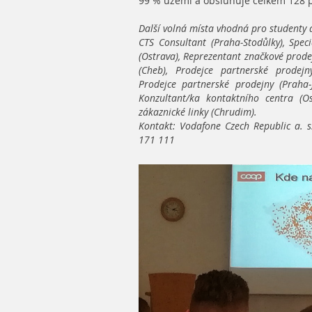
99 % území a obsluhuje celkem 128 
Další volná místa vhodná pro studenty 
CTS Consultant (Praha-Stodůlky), Spec
(Ostrava), Reprezentant značkové prode
(Cheb), Prodejce partnerské prodejny
Prodejce partnerské prodejny (Praha-
Konzultant/ka kontaktního centra (Os
zákaznické linky (Chrudim).
Kontakt: Vodafone Czech Republic a. s
171 111