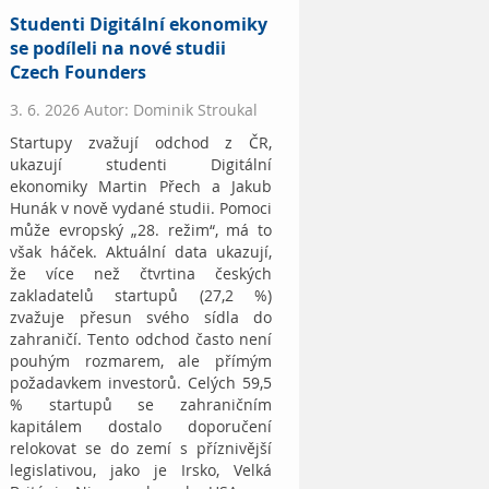
Studenti Digitální ekonomiky
se podíleli na nové studii
Czech Founders
3. 6. 2026 Autor: Dominik Stroukal
Startupy zvažují odchod z ČR,
ukazují studenti Digitální
ekonomiky Martin Přech a Jakub
Hunák v nově vydané studii. Pomoci
může evropský „28. režim“, má to
však háček. Aktuální data ukazují,
že více než čtvrtina českých
zakladatelů startupů (27,2 %)
zvažuje přesun svého sídla do
zahraničí. Tento odchod často není
pouhým rozmarem, ale přímým
požadavkem investorů. Celých 59,5
% startupů se zahraničním
kapitálem dostalo doporučení
relokovat se do zemí s příznivější
legislativou, jako je Irsko, Velká