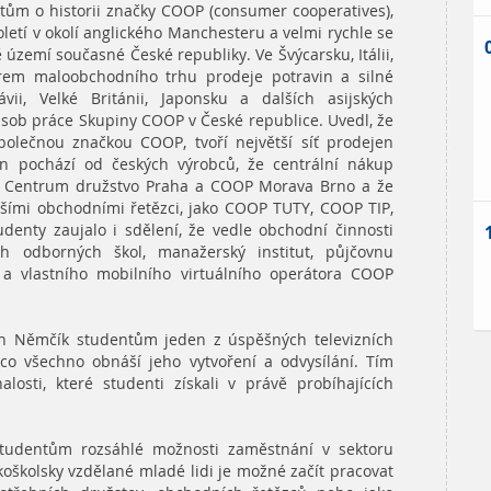
tům o historii značky COOP (consumer cooperatives),
toletí v okolí anglického Manchesteru a velmi rychle se
 území současné České republiky. Ve Švýcarsku, Itálii,
rem maloobchodního trhu prodeje potravin a silné
ii, Velké Británii, Japonsku a dalších asijských
ůsob práce Skupiny COOP v České republice. Uvedl, že
společnou značkou COOP, tvoří největší síť prodejen
vin pochází od českých výrobců, že centrální nákup
OP Centrum družstvo Praha a COOP Morava Brno a že
alšími obchodními řetězci, jako COOP TUTY, COOP TIP,
ty zaujalo i sdělení, že vedle obchodní činnosti
h odborných škol, manažerský institut, půjčovnu
a vlastního mobilního virtuálního operátora COOP
an Němčík studentům jeden z úspěšných televizních
 co všechno obnáší jeho vytvoření a odvysílání. Tím
alosti, které studenti získali v právě probíhajících
tudentům rozsáhlé možnosti zaměstnání v sektoru
koškolsky vzdělané mladé lidi je možné začít pracovat