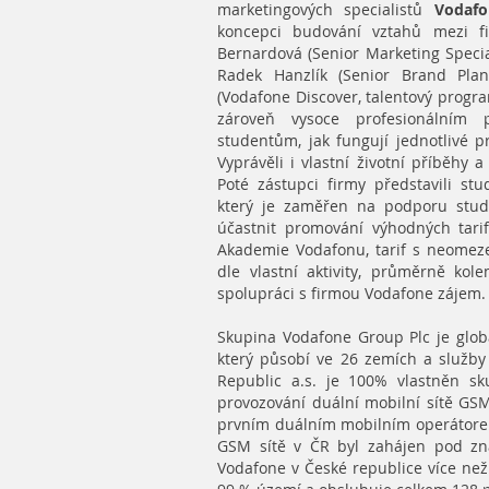
marketingových specialistů
Vodafo
koncepci budování vztahů mezi f
Bernardová (Senior Marketing Special
Radek Hanzlík (Senior Brand Pla
(Vodafone Discover, talentový progra
zároveň vysoce profesionálním p
studentům, jak fungují jednotlivé p
Vyprávěli i vlastní životní příběhy 
Poté zástupci firmy představili s
který je zaměřen na podporu stud
účastnit promování výhodných tarif
Akademie Vodafonu, tarif s neomez
dle vlastní aktivity, průměrně ko
spolupráci s firmou Vodafone zájem.
Skupina Vodafone Group Plc je globá
který působí ve 26 zemích a služb
Republic a.s. je 100% vlastněn sk
provozování duální mobilní sítě GSM
prvním duálním mobilním operátore
GSM sítě v ČR byl zahájen pod z
Vodafone v České republice více než 