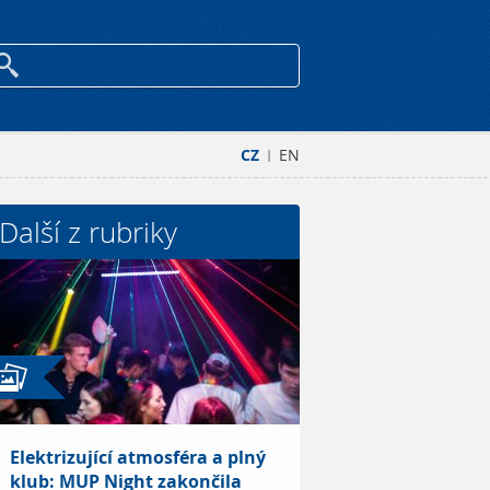
CZ
EN
|
Další z rubriky
Elektrizující atmosféra a plný
klub: MUP Night zakončila