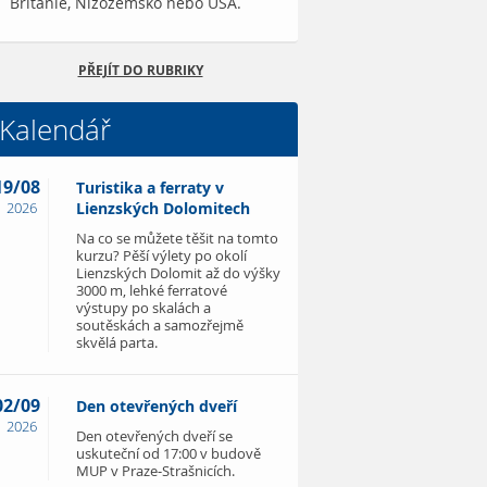
Británie, Nizozemsko nebo USA.
PŘEJÍT DO RUBRIKY
Kalendář
19/08
Turistika a ferraty v
2026
Lienzských Dolomitech
Na co se můžete těšit na tomto
kurzu? Pěší výlety po okolí
Lienzských Dolomit až do výšky
3000 m, lehké ferratové
výstupy po skalách a
soutěskách a samozřejmě
skvělá parta.
02/09
Den otevřených dveří
2026
Den otevřených dveří se
uskuteční od 17:00 v budově
MUP v Praze-Strašnicích.