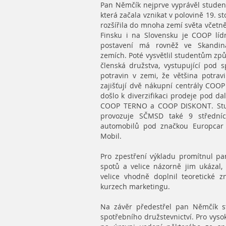
Pan Němčík nejprve vyprávěl studen
která začala vznikat v polovině 19. s
rozšířila do mnoha zemí světa včetně
Finsku i na Slovensku je COOP líd
postavení má rovněž ve Skandináv
zemích. Poté vysvětlil studentům zp
členská družstva, vystupující pod 
potravin v zemi, že většina potra
zajišťují dvě nákupní centrály CO
došlo k diverzifikaci prodeje pod d
COOP TERNO a COOP DISKONT. Studen
provozuje SČMSD také 9 středníc
automobilů pod značkou Europcar 
Mobil.
Pro zpestření výkladu promítnul p
spotů a velice názorně jim ukázal,
velice vhodně doplnil teoretické zn
kurzech marketingu.
Na závěr předestřel pan Němčík s
spotřebního družstevnictví. Pro vyso