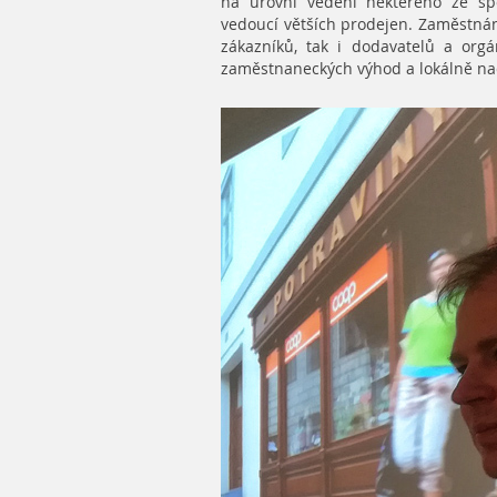
na úrovni vedení některého ze sp
vedoucí větších prodejen. Zaměstnán
zákazníků, tak i dodavatelů a org
zaměstnaneckých výhod a lokálně 