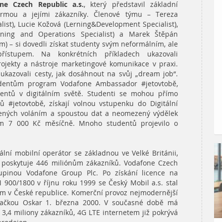
ne Czech Republic a.s.
, který představil základní
irmou a jejími zákazníky. Členové týmu – Tereza
ist), Lucie Kožová (Lerning&Development Specialist),
nning and Operations Specialist) a Marek Štěpán
m) – si dovedli získat studenty svým neformálním, ale
řístupem. Na konkrétních příkladech ukazovali
rojekty a nástroje marketingové komunikace v praxi.
a ukazovali cesty, jak dosáhnout na svůj „dream job“.
tudentům program Vodafone Ambassador #jetovtobě,
entů v digitálním světě. Studenti se mohou přímo
ů #jetovtobě, získají volnou vstupenku do Digitální
ených voláním a spoustou dat a neomezený výdělek
lem 7 000 Kč měsíčně. Mnoho studentů projevilo o
lní mobilní operátor se základnou ve Velké Británii,
y poskytuje 446 miliónům zákazníků. Vodafone Czech
upinou Vodafone Group Plc. Po získání licence na
 900/1800 v říjnu roku 1999 se Český Mobil a.s. stal
m v České republice. Komerční provoz nejmodernější
načkou Oskar 1. března 2000. V současné době má
3,4 miliony zákazníků, 4G LTE internetem již pokrývá