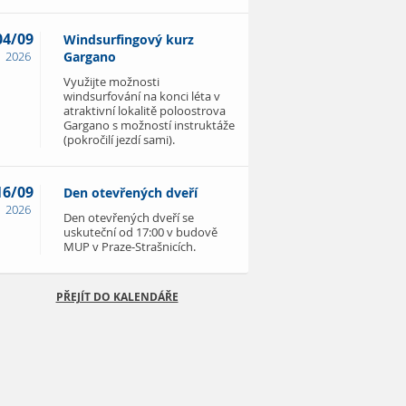
04/09
Windsurfingový kurz
2026
Gargano
Využijte možnosti
windsurfování na konci léta v
atraktivní lokalitě poloostrova
Gargano s možností instruktáže
(pokročilí jezdí sami).
16/09
Den otevřených dveří
2026
Den otevřených dveří se
uskuteční od 17:00 v budově
MUP v Praze-Strašnicích.
PŘEJÍT DO KALENDÁŘE