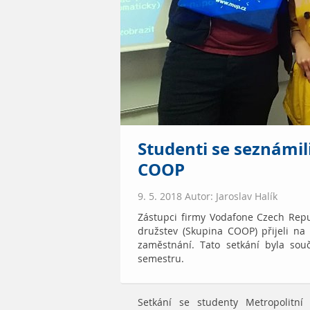
Studenti se seznámil
COOP
9. 5. 2018 Autor: Jaroslav Halík
Zástupci firmy Vodafone Czech Repu
družstev (Skupina COOP) přijeli n
zaměstnání. Tato setkání byla sou
semestru.
Setkání se studenty Metropolitní 