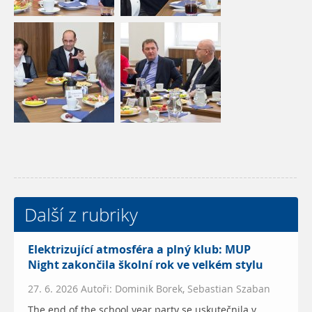
Další z rubriky
Elektrizující atmosféra a plný klub: MUP
Night zakončila školní rok ve velkém stylu
27. 6. 2026 Autoři: Dominik Borek, Sebastian Szaban
The end of the school year party se uskutečnila v