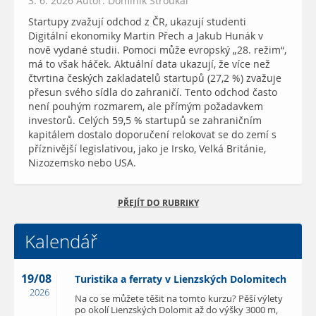
3. 6. 2026 Autor: Dominik Stroukal
Startupy zvažují odchod z ČR, ukazují studenti
Digitální ekonomiky Martin Přech a Jakub Hunák v
nově vydané studii. Pomoci může evropský „28. režim“,
má to však háček. Aktuální data ukazují, že více než
čtvrtina českých zakladatelů startupů (27,2 %) zvažuje
přesun svého sídla do zahraničí. Tento odchod často
není pouhým rozmarem, ale přímým požadavkem
investorů. Celých 59,5 % startupů se zahraničním
kapitálem dostalo doporučení relokovat se do zemí s
příznivější legislativou, jako je Irsko, Velká Británie,
Nizozemsko nebo USA.
PŘEJÍT DO RUBRIKY
Kalendář
19/08
Turistika a ferraty v Lienzských Dolomitech
2026
Na co se můžete těšit na tomto kurzu? Pěší výlety
po okolí Lienzských Dolomit až do výšky 3000 m,