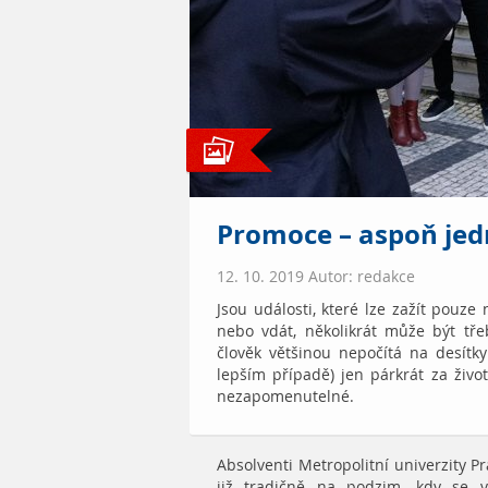
Promoce – aspoň jedn
12. 10. 2019 Autor: redakce
Jsou události, které lze zažít pouze 
nebo vdát, několikrát může být tř
člověk většinou nepočítá na desítky
lepším případě) jen párkrát za život
nezapomenutelné.
Absolventi Metropolitní univerzity P
již tradičně na podzim, kdy se 