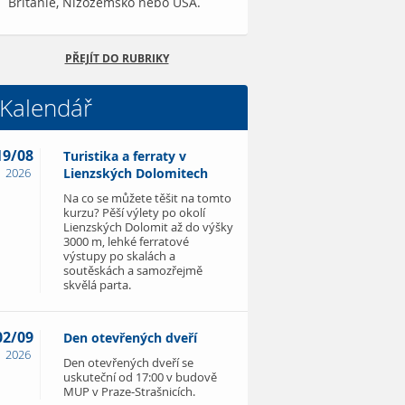
Británie, Nizozemsko nebo USA.
PŘEJÍT DO RUBRIKY
Kalendář
19/08
Turistika a ferraty v
2026
Lienzských Dolomitech
Na co se můžete těšit na tomto
kurzu? Pěší výlety po okolí
Lienzských Dolomit až do výšky
3000 m, lehké ferratové
výstupy po skalách a
soutěskách a samozřejmě
skvělá parta.
02/09
Den otevřených dveří
2026
Den otevřených dveří se
uskuteční od 17:00 v budově
MUP v Praze-Strašnicích.