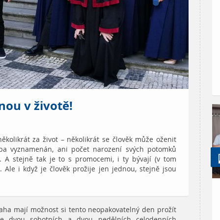
ou v životě!
několikrát za život – několikrát se člověk může oženit
eba vyznamenán, ani počet narození svých potomků
. A stejně tak je to s promocemi, i ty bývají (v tom
. Ale i když je člověk prožije jen jednou, stejně jsou
raha mají možnost si tento neopakovatelný den prožít
ve dvou sobotních a dvou nedělních celodenních