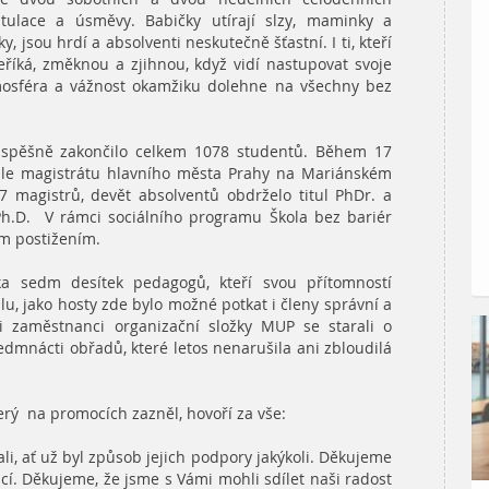
tulace a úsměvy. Babičky utírají slzy, maminky a
, jsou hrdí a absolventi neskutečně šťastní. I ti, kteří
říká, změknou a zjihnou, když vidí nastupovat svoje
tmosféra a vážnost okamžiku dolehne na všechny bez
spěšně zakončilo celkem 1078 studentů. Během 17
le magistrátu hlavního města Prahy na Mariánském
7 magistrů, devět absolventů obdrželo titul PhDr. a
 Ph.D. V rámci sociálního programu Škola bez bariér
m postižením.
a sedm desítek pedagogů, kteří svou přítomností
lu, jako hosty zde bylo možné potkat i členy správní a
ni zaměstnanci organizační složky MUP se starali o
mnácti obřadů, které letos nenarušila ani zbloudilá
erý na promocích zazněl, hovoří za vše:
i, ať už byl způsob jejich podpory jakýkoli. Děkujeme
cí. Děkujeme, že jsme s Vámi mohli sdílet naši radost