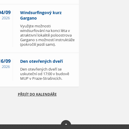
04/09
Windsurfingový kurz
2026
Gargano
Využijte možnosti
windsurfování na konci léta v
atraktivní lokalitě poloostrova
Gargano s možností instruktáže
(pokročilí jezdí sami).
16/09
Den otevřených dveří
2026
Den otevřených dveří se
uskuteční od 17:00 v budově
MUP v Praze-Strašnicích.
PŘEJÍT DO KALENDÁŘE