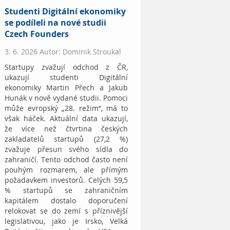
Studenti Digitální ekonomiky
se podíleli na nové studii
Czech Founders
3. 6. 2026 Autor: Dominik Stroukal
Startupy zvažují odchod z ČR,
ukazují studenti Digitální
ekonomiky Martin Přech a Jakub
Hunák v nově vydané studii. Pomoci
může evropský „28. režim“, má to
však háček. Aktuální data ukazují,
že více než čtvrtina českých
zakladatelů startupů (27,2 %)
zvažuje přesun svého sídla do
zahraničí. Tento odchod často není
pouhým rozmarem, ale přímým
požadavkem investorů. Celých 59,5
% startupů se zahraničním
kapitálem dostalo doporučení
relokovat se do zemí s příznivější
legislativou, jako je Irsko, Velká