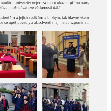
olitní univerzity nejen za to, co ukázali přímo nám,
ělávat a předávat své vědomosti dál.“
udentům a jejich rodičům a blízkým, tak hlavně všem
moce se opět povedly a absolventi mají na co vzpomínat.