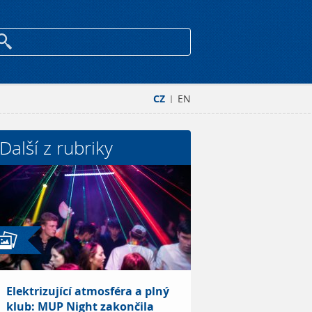
CZ
EN
|
Další z rubriky
Elektrizující atmosféra a plný
klub: MUP Night zakončila