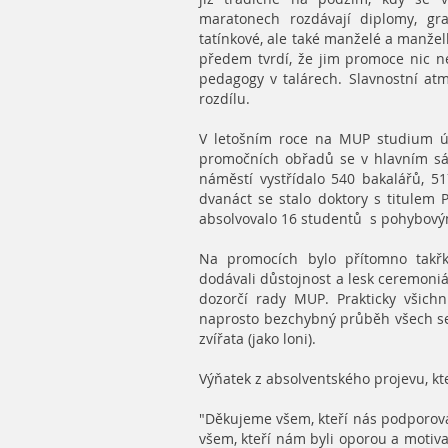
maratonech rozdávají diplomy, gra
tatínkové, ale také manželé a manželky
předem tvrdí, že jim promoce nic ne
pedagogy v talárech. Slavnostní a
rozdílu.
V letošním roce na MUP studium ú
promočních obřadů se v hlavním sá
náměstí vystřídalo 540 bakalářů, 51
dvanáct se stalo doktory s titulem
absolvovalo 16 studentů s pohybový
Na promocích bylo přítomno takřk
dodávali důstojnost a lesk ceremoniá
dozorčí rady MUP. Prakticky všich
naprosto bezchybný průběh všech sed
zvířata (jako loni).
Výňatek z absolventského projevu, kt
"Děkujeme všem, kteří nás podporoval
všem, kteří nám byli oporou a motiva