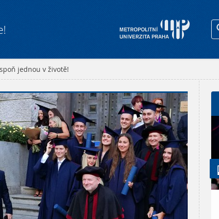
e!
spoň jednou v životě!