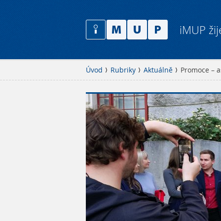
iMUP žij
Úvod
Rubriky
Aktuálně
Promoce – a