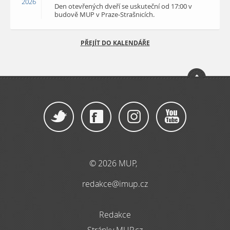
2026
Den otevřených dveří se uskuteční od 17:00 v
budově MUP v Praze-Strašnicích.
PŘEJÍT DO KALENDÁŘE
© 2026 MUP,
redakce@imup.cz
Redakce