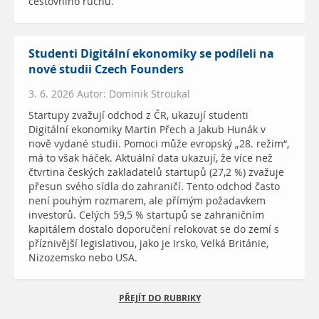
cestovního ruchu.
Studenti Digitální ekonomiky se podíleli na
nové studii Czech Founders
3. 6. 2026 Autor: Dominik Stroukal
Startupy zvažují odchod z ČR, ukazují studenti
Digitální ekonomiky Martin Přech a Jakub Hunák v
nově vydané studii. Pomoci může evropský „28. režim“,
má to však háček. Aktuální data ukazují, že více než
čtvrtina českých zakladatelů startupů (27,2 %) zvažuje
přesun svého sídla do zahraničí. Tento odchod často
není pouhým rozmarem, ale přímým požadavkem
investorů. Celých 59,5 % startupů se zahraničním
kapitálem dostalo doporučení relokovat se do zemí s
příznivější legislativou, jako je Irsko, Velká Británie,
Nizozemsko nebo USA.
PŘEJÍT DO RUBRIKY