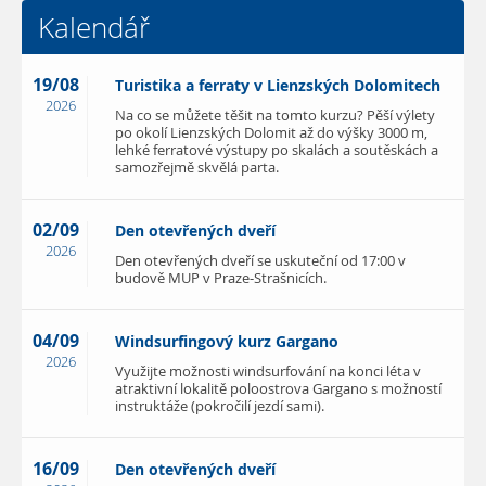
Kalendář
19/08
Turistika a ferraty v Lienzských Dolomitech
2026
Na co se můžete těšit na tomto kurzu? Pěší výlety
po okolí Lienzských Dolomit až do výšky 3000 m,
lehké ferratové výstupy po skalách a soutěskách a
samozřejmě skvělá parta.
02/09
Den otevřených dveří
2026
Den otevřených dveří se uskuteční od 17:00 v
budově MUP v Praze-Strašnicích.
04/09
Windsurfingový kurz Gargano
2026
Využijte možnosti windsurfování na konci léta v
atraktivní lokalitě poloostrova Gargano s možností
instruktáže (pokročilí jezdí sami).
16/09
Den otevřených dveří