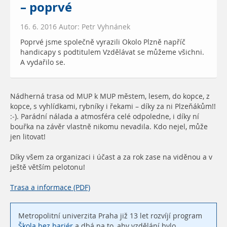
– poprvé
16. 6. 2016 Autor: Petr Vyhnánek
Poprvé jsme společně vyrazili Okolo Plzně napříč
handicapy s podtitulem Vzdělávat se můžeme všichni.
A vydařilo se.
Nádherná trasa od MUP k MUP městem, lesem, do kopce, z
kopce, s vyhlídkami, rybníky i řekami – díky za ni Plzeňákům!!
:-). Parádní nálada a atmosféra celé odpoledne, i díky ní
bouřka na závěr vlastně nikomu nevadila. Kdo nejel, může
jen litovat!
Díky všem za organizaci i účast a za rok zase na viděnou a v
ještě větším pelotonu!
Trasa a informace (PDF)
Metropolitní univerzita Praha již 13 let rozvíjí program
Škola bez bariér
a dbá na to, aby vzdělání bylo