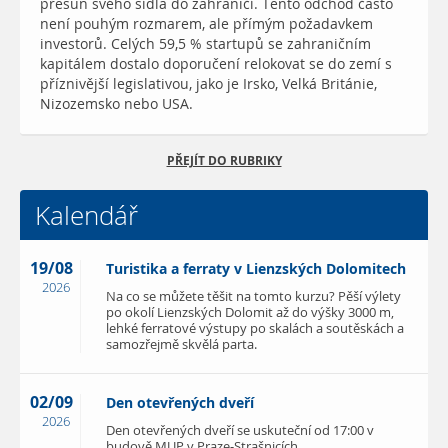
přesun svého sídla do zahraničí. Tento odchod často
není pouhým rozmarem, ale přímým požadavkem
investorů. Celých 59,5 % startupů se zahraničním
kapitálem dostalo doporučení relokovat se do zemí s
příznivější legislativou, jako je Irsko, Velká Británie,
Nizozemsko nebo USA.
PŘEJÍT DO RUBRIKY
Kalendář
19/08
Turistika a ferraty v Lienzských Dolomitech
2026
Na co se můžete těšit na tomto kurzu? Pěší výlety
po okolí Lienzských Dolomit až do výšky 3000 m,
lehké ferratové výstupy po skalách a soutěskách a
samozřejmě skvělá parta.
02/09
Den otevřených dveří
2026
Den otevřených dveří se uskuteční od 17:00 v
budově MUP v Praze-Strašnicích.