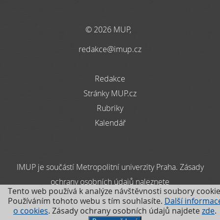
© 2026 MUP,
redakce@imup.cz
Redakce
Stránky MUP.cz
Rubriky
Kalendář
IMUP je součástí Metropolitní univerzity Praha. Zásady
ochrany osobních údajů naleznete
Tento web používá k analýze návštěvnosti soubory cookie
zde
Používáním tohoto webu s tím souhlasíte.
Další informac
o cookies
. Zásady ochrany osobních údajů najdete
zde
.
.