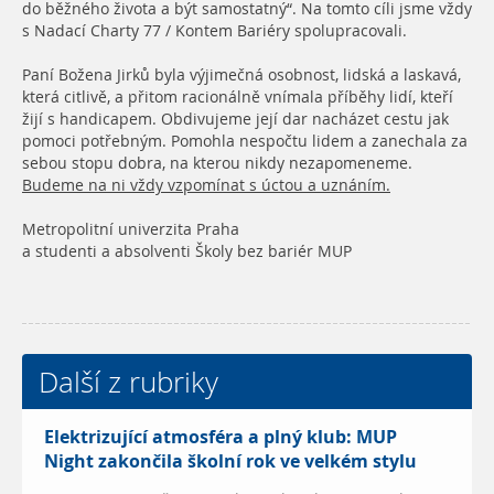
do běžného života a být samostatný“. Na tomto cíli jsme vždy
s Nadací Charty 77 / Kontem Bariéry spolupracovali.
Paní Božena Jirků byla výjimečná osobnost, lidská a laskavá,
která citlivě, a přitom racionálně vnímala příběhy lidí, kteří
žijí s handicapem. Obdivujeme její dar nacházet cestu jak
pomoci potřebným. Pomohla nespočtu lidem a zanechala za
sebou stopu dobra, na kterou nikdy nezapomeneme.
Budeme na ni vždy vzpomínat s úctou a uznáním.
Metropolitní univerzita Praha
a studenti a absolventi Školy bez bariér MUP
Další z rubriky
Elektrizující atmosféra a plný klub: MUP
Night zakončila školní rok ve velkém stylu