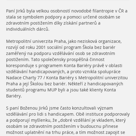
Paní Jirků byla velkou osobností novodobé filantropie v ČR a
stala se symbolem podpory a pomoci určené osobám se
zdravotním postižením díky získání partnerů a
individuálních dárců.
Metropolitní univerzita Praha, jako nezisková organizace,
rozvíjí od roku 2001 sociální program Škola bez bariér
zaměřený na podporu vzdělávání osob se zdravotním
postižením. Tato společensky prospěšná činnost
koresponduje s programem Konta Bariéry právě v oblasti
vzdělávání handicapovaných, a proto vznikla spolupráce
Nadace Charty 77 / Konta Bariéry s Metropolitní univerzitou
Praha a její Školou bez bariér. Někteří z handicapovaných
studentů programu MUP byli a jsou také klienty Konta
Bariéry.
S paní Boženou Jirků jsme často konzultovali význam
vzdělávání pro lidi s handicapem. Obě instituce podporovaly
a podporují myšlenku, že „dobré vzdělání je vkladem, který
osobám se zdravotním postižením v budoucnu přinese
možnost uplatnění na trhu práce, a tím možnost zapojit se