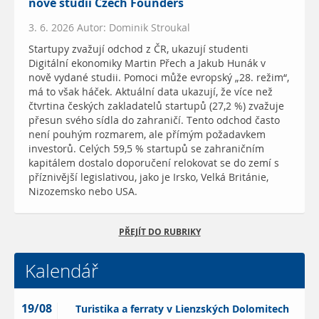
nové studii Czech Founders
3. 6. 2026 Autor: Dominik Stroukal
Startupy zvažují odchod z ČR, ukazují studenti
Digitální ekonomiky Martin Přech a Jakub Hunák v
nově vydané studii. Pomoci může evropský „28. režim“,
má to však háček. Aktuální data ukazují, že více než
čtvrtina českých zakladatelů startupů (27,2 %) zvažuje
přesun svého sídla do zahraničí. Tento odchod často
není pouhým rozmarem, ale přímým požadavkem
investorů. Celých 59,5 % startupů se zahraničním
kapitálem dostalo doporučení relokovat se do zemí s
příznivější legislativou, jako je Irsko, Velká Británie,
Nizozemsko nebo USA.
PŘEJÍT DO RUBRIKY
Kalendář
19/08
Turistika a ferraty v Lienzských Dolomitech