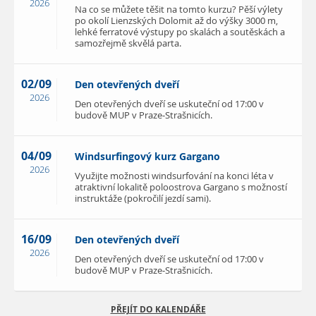
2026
Na co se můžete těšit na tomto kurzu? Pěší výlety
po okolí Lienzských Dolomit až do výšky 3000 m,
lehké ferratové výstupy po skalách a soutěskách a
samozřejmě skvělá parta.
02/09
Den otevřených dveří
2026
Den otevřených dveří se uskuteční od 17:00 v
budově MUP v Praze-Strašnicích.
04/09
Windsurfingový kurz Gargano
2026
Využijte možnosti windsurfování na konci léta v
atraktivní lokalitě poloostrova Gargano s možností
instruktáže (pokročilí jezdí sami).
16/09
Den otevřených dveří
2026
Den otevřených dveří se uskuteční od 17:00 v
budově MUP v Praze-Strašnicích.
PŘEJÍT DO KALENDÁŘE