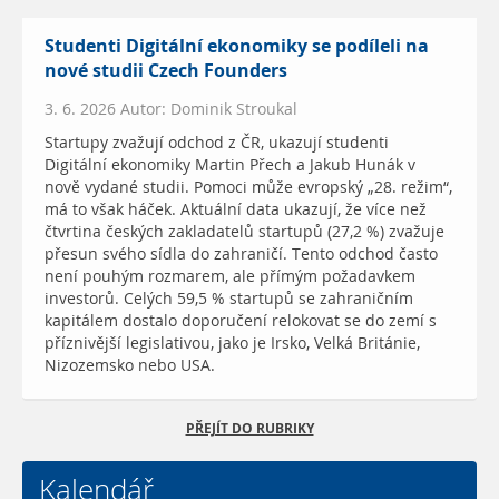
Studenti Digitální ekonomiky se podíleli na
nové studii Czech Founders
3. 6. 2026 Autor: Dominik Stroukal
Startupy zvažují odchod z ČR, ukazují studenti
Digitální ekonomiky Martin Přech a Jakub Hunák v
nově vydané studii. Pomoci může evropský „28. režim“,
má to však háček. Aktuální data ukazují, že více než
čtvrtina českých zakladatelů startupů (27,2 %) zvažuje
přesun svého sídla do zahraničí. Tento odchod často
není pouhým rozmarem, ale přímým požadavkem
investorů. Celých 59,5 % startupů se zahraničním
kapitálem dostalo doporučení relokovat se do zemí s
příznivější legislativou, jako je Irsko, Velká Británie,
Nizozemsko nebo USA.
PŘEJÍT DO RUBRIKY
Kalendář