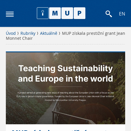
EN
Úvod
Rubriky
Aktuálně
MUP získala prestižní grant Jean
Monnet Chair