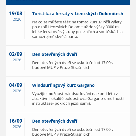
19/08
Turistika a ferraty v Lienzských Dolomitech
2026
Na co se můžete těšit na tomto kurzu? Pěší výlety
po okolí Lienzských Dolomit až do výšky 3000 m,
lehké ferratové výstupy po skalách a soutěskách a
samozřejmě skvělá parta.
02/09
Den otevřených dveří
2026
Den otevřených dveří se uskuteční od 17:00 v
budově MUP v Praze-Strašnicích.
04/09
Windsurfingový kurz Gargano
2026
Využijte možnosti windsurfování na konci léta v
atraktivní lokalitě poloostrova Gargano s možností
instruktáže (pokročilí jezdí sami).
16/09
Den otevřených dveří
2026
Den otevřených dveří se uskuteční od 17:00 v
budově MUP v Praze-Strašnicích.