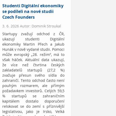
Studenti Digitální ekonomiky
se podíleli na nové studii
Czech Founders
3. 6. 2026 Autor: Dominik Stroukal
Startupy zvažují odchod z ČR,
ukazují studenti Digitální
ekonomiky Martin Přech a Jakub
Hunák v nově vydané studii. Pomoci
může evropský „28. režim“, má to
však háček. Aktuální data ukazují,
že více než čtvrtina českých
zakladatelů startupů (27,2 %)
zvažuje přesun svého sídla do
zahraničí. Tento odchod často není
pouhým rozmarem, ale přímým
požadavkem investorů. Celých 59,5
% startupů se zahraničním
kapitálem dostalo doporučení
relokovat se do zemí s příznivější
legislativou, jako je Irsko, Velká