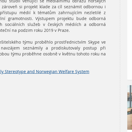
rnou studii věnující se mediálnímu obrazu norských
 zároveň si projekt klade za cíl seznámit odbornou i
 přístupu médií k tématům zahrnujícím nezletilé z
ální gramotnosti. Výstupem projektu bude odborná
ch sociálních služeb v českých médiích a odborná
uteční na podzim roku 2019 v Praze.
ešitelského týmu proběhlo prostřednictvím Skype ve
 navzájem seznámily a prodiskutovaly postup při
í obou týmu proběhne osobně v květnu tohoto roku na
ly Stereotype and Norwegian Welfare System