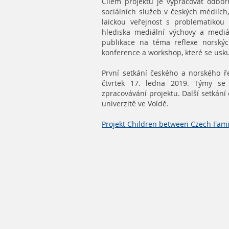
Cílem projektu je vypracovat odbo
sociálních služeb v českých médiích,
laickou veřejnost s problematikou
hlediska mediální výchovy a medi
publikace na téma reflexe norský
konference a workshop, které se usk
První setkání českého a norského ř
čtvrtek 17. ledna 2019. Týmy se
zpracovávání projektu. Další setkán
univerzitě ve Voldě.
Projekt
Children between Czech Fami