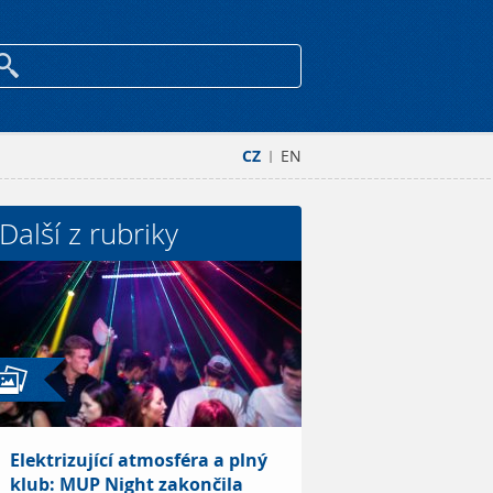
CZ
EN
|
Další z rubriky
Elektrizující atmosféra a plný
klub: MUP Night zakončila