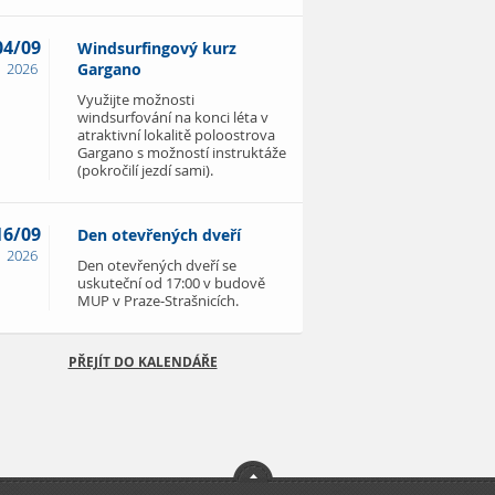
04/09
Windsurfingový kurz
2026
Gargano
Využijte možnosti
windsurfování na konci léta v
atraktivní lokalitě poloostrova
Gargano s možností instruktáže
(pokročilí jezdí sami).
16/09
Den otevřených dveří
2026
Den otevřených dveří se
uskuteční od 17:00 v budově
MUP v Praze-Strašnicích.
PŘEJÍT DO KALENDÁŘE