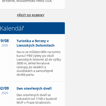
Británie, Nizozemsko nebo USA.
PŘEJÍT DO RUBRIKY
Kalendář
19/08
Turistika a ferraty v
2026
Lienzských Dolomitech
Na co se můžete těšit na tomto
kurzu? Pěší výlety po okolí
Lienzských Dolomit až do výšky
3000 m, lehké ferratové
výstupy po skalách a
soutěskách a samozřejmě
skvělá parta.
02/09
Den otevřených dveří
2026
Den otevřených dveří se
uskuteční od 17:00 v budově
MUP v Praze-Strašnicích.