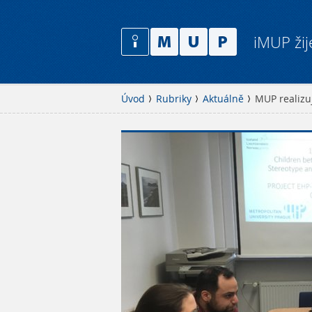
iMUP žij
Úvod
Rubriky
Aktuálně
MUP realizu