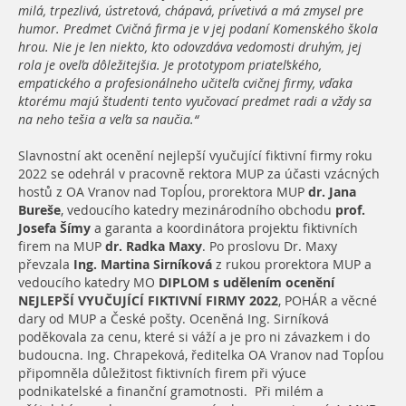
milá, trpezlivá, ústretová, chápavá, prívetivá a má zmysel pre
humor. Predmet Cvičná firma je v jej podaní Komenského škola
hrou. Nie je len niekto, kto odovzdáva vedomosti druhým, jej
rola je oveľa dôležitejšia.
Je prototypom priateľského,
empatického a profesionálneho učiteľa cvičnej firmy, vďaka
ktorému majú študenti tento vyučovací predmet radi a vždy sa
na neho tešia a veľa sa naučia.“
Slavnostní akt ocenění nejlepší vyučující fiktivní firmy roku
2022 se odehrál v pracovně rektora MUP
za účasti vzácných
hostů z OA Vranov nad Topĺou, prorektora MUP
dr. Jana
Bureše
, vedoucího katedry mezinárodního obchodu
prof.
Josefa Šímy
a garanta a koordinátora projektu fiktivních
firem na MUP
dr. Radka Maxy
. Po proslovu Dr. Maxy
převzala
Ing. Martina Sirníková
z rukou prorektora MUP
a
vedoucího katedry MO
DIPLOM s udělením ocenění
NEJLEPŠÍ VYUČUJÍCÍ FIKTIVNÍ FIRMY 2022
, POHÁR a věcné
dary od MUP a České pošty. Oceněná Ing. Sirníková
poděkovala za cenu, které si váží a je pro ni závazkem i do
budoucna. Ing. Chrapeková, ředitelka OA Vranov nad Topĺou
připomněla důležitost fiktivních firem při výuce
podnikatelské a finanční gramotnosti.
Při milém a