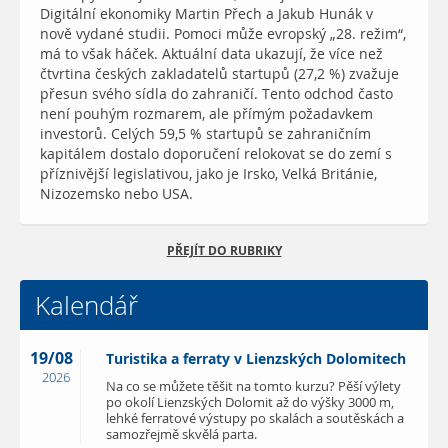
Digitální ekonomiky Martin Přech a Jakub Hunák v
nově vydané studii. Pomoci může evropský „28. režim“,
má to však háček. Aktuální data ukazují, že více než
čtvrtina českých zakladatelů startupů (27,2 %) zvažuje
přesun svého sídla do zahraničí. Tento odchod často
není pouhým rozmarem, ale přímým požadavkem
investorů. Celých 59,5 % startupů se zahraničním
kapitálem dostalo doporučení relokovat se do zemí s
příznivější legislativou, jako je Irsko, Velká Británie,
Nizozemsko nebo USA.
PŘEJÍT DO RUBRIKY
Kalendář
19/08
Turistika a ferraty v Lienzských Dolomitech
2026
Na co se můžete těšit na tomto kurzu? Pěší výlety
po okolí Lienzských Dolomit až do výšky 3000 m,
lehké ferratové výstupy po skalách a soutěskách a
samozřejmě skvělá parta.