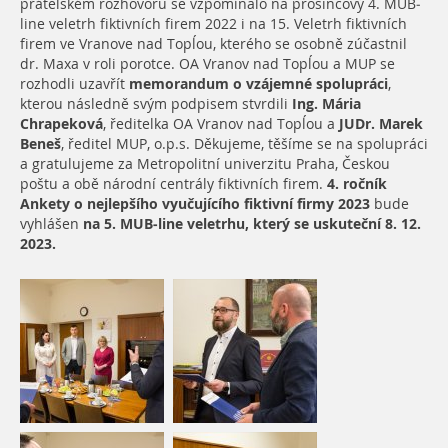
přátelském rozhovoru se vzpomínalo na prosincový 4. MUB-
line veletrh fiktivních firem 2022 i na 15. Veletrh fiktivních
firem ve Vranove nad Topĺou, kterého se osobně zúčastnil
dr. Maxa v roli porotce. OA Vranov nad Topĺou a MUP se
rozhodli uzavřít
memorandum o vzájemné spolupráci
,
kterou následně svým podpisem stvrdili
Ing. Mária
Chrapeková
, ředitelka OA Vranov nad Topĺou a
JUDr. Marek
Beneš
, ředitel MUP, o.p.s. Děkujeme, těšíme se na spolupráci
a gratulujeme za Metropolitní univerzitu Praha, Českou
poštu a obě národní centrály fiktivních firem.
4. ročník
Ankety o nejlepšího vyučujícího fiktivní firmy 2023
bude
vyhlášen
na 5. MUB-line veletrhu, který se uskuteční 8. 12.
2023.