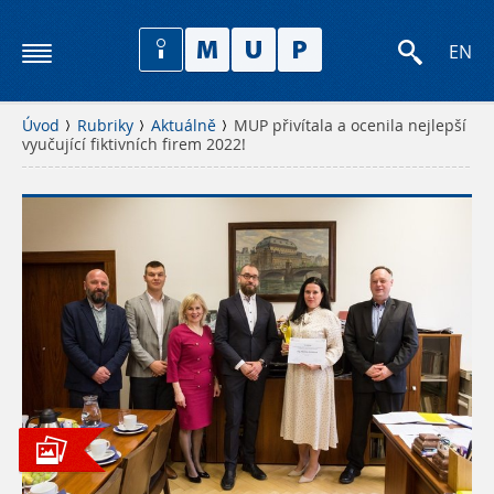
EN
Úvod
Rubriky
Aktuálně
MUP přivítala a ocenila nejlepší
vyučující fiktivních firem 2022!