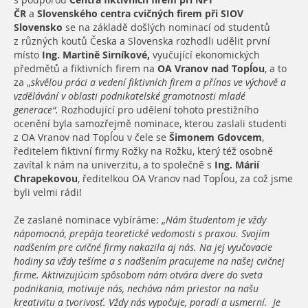
s podporou
Centra fiktivních firem při NPI
ČR
a
Slovenského centra cvičných firem při SIOV
Slovensko
se na základě došlých nominací od studentů
z různých koutů Česka a Slovenska rozhodli udělit první
místo
Ing. Martině Sirníkové,
vyučující ekonomických
předmětů a fiktivních firem na
OA Vranov nad Topĺou
, a to
za „
skvělou práci a vedení fiktivních firem a přínos ve výchově a
vzdělávání v oblasti podnikatelské gramotnosti mladé
generace“.
Rozhodující pro udělení tohoto prestižního
ocenění byla samozřejmě nominace, kterou zaslali studenti
z OA Vranov nad Topĺou v čele se
Šimonem Gdovcem
,
ředitelem fiktivní firmy Rožky na Rožku, který též osobně
zavítal k nám na univerzitu, a to společně s
Ing. Márií
Chrapekovou
, ředitelkou OA Vranov nad Topĺou, za což jsme
byli velmi rádi!
Ze zaslané nominace vybíráme: „
Nám študentom je vždy
nápomocná, prepája teoretické vedomosti s praxou. Svojím
nadšením pre cvičné firmy nakazila aj nás. Na jej vyučovacie
hodiny sa vždy tešíme a s nadšením pracujeme na našej cvičnej
firme. Aktivizujúcim spôsobom nám otvára dvere do sveta
podnikania, motivuje nás, necháva nám priestor na našu
kreativitu a tvorivosť. Vždy nás vypočuje, poradí a usmerní.
Je