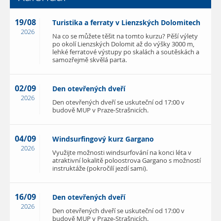
19/08
Turistika a ferraty v Lienzských Dolomitech
2026
Na co se můžete těšit na tomto kurzu? Pěší výlety
po okolí Lienzských Dolomit až do výšky 3000 m,
lehké ferratové výstupy po skalách a soutěskách a
samozřejmě skvělá parta.
02/09
Den otevřených dveří
2026
Den otevřených dveří se uskuteční od 17:00 v
budově MUP v Praze-Strašnicích.
04/09
Windsurfingový kurz Gargano
2026
Využijte možnosti windsurfování na konci léta v
atraktivní lokalitě poloostrova Gargano s možností
instruktáže (pokročilí jezdí sami).
16/09
Den otevřených dveří
2026
Den otevřených dveří se uskuteční od 17:00 v
budově MUP v Praze-Strašnicích.