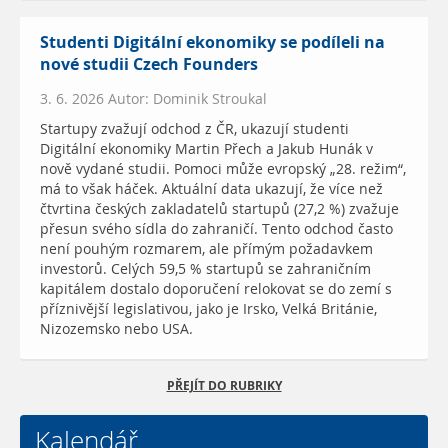
Studenti Digitální ekonomiky se podíleli na
nové studii Czech Founders
3. 6. 2026 Autor: Dominik Stroukal
Startupy zvažují odchod z ČR, ukazují studenti
Digitální ekonomiky Martin Přech a Jakub Hunák v
nově vydané studii. Pomoci může evropský „28. režim“,
má to však háček. Aktuální data ukazují, že více než
čtvrtina českých zakladatelů startupů (27,2 %) zvažuje
přesun svého sídla do zahraničí. Tento odchod často
není pouhým rozmarem, ale přímým požadavkem
investorů. Celých 59,5 % startupů se zahraničním
kapitálem dostalo doporučení relokovat se do zemí s
příznivější legislativou, jako je Irsko, Velká Británie,
Nizozemsko nebo USA.
PŘEJÍT DO RUBRIKY
Kalendář