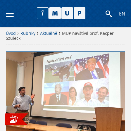
EN
Úvod
Rubriky
Aktuálně
MUP navštívil prof. Kacper
Szulecki