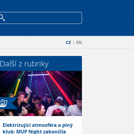
CZ
EN
|
Další z rubriky
Elektrizující atmosféra a plný
klub: MUP Night zakončila