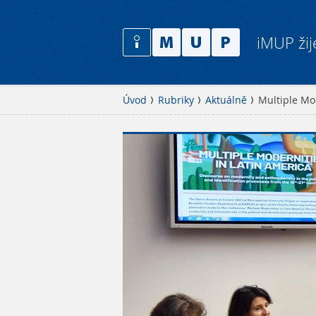
iMUP žij
Úvod
Rubriky
Aktuálně
Multiple Mo