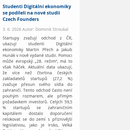
Studenti Digitální ekonomiky
se podíleli na nové studii
Czech Founders
3. 6. 2026 Autor: Dominik Stroukal
Startupy zvažují odchod z ČR,
ukazují studenti Digitální
ekonomiky Martin Přech a Jakub
Hunák v nově vydané studii. Pomoci
může evropský „28. režim“, má to
však háček. Aktuální data ukazují,
že více než čtvrtina českých
zakladatelů startupů (27,2 %)
zvažuje přesun svého sídla do
zahraničí. Tento odchod často není
pouhým rozmarem, ale přímým
požadavkem investorů. Celých 59,5
% startupů se zahraničním
kapitálem dostalo doporučení
relokovat se do zemí s příznivější
legislativou, jako je Irsko, Velká