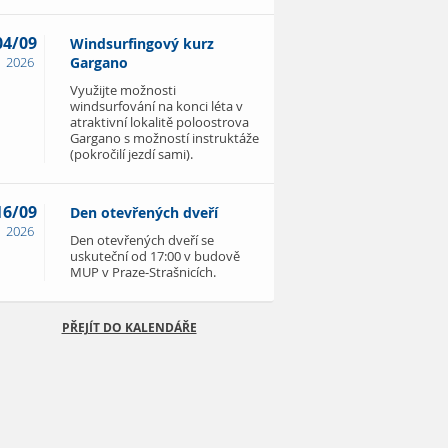
04/09
Windsurfingový kurz
2026
Gargano
Využijte možnosti
windsurfování na konci léta v
atraktivní lokalitě poloostrova
Gargano s možností instruktáže
(pokročilí jezdí sami).
16/09
Den otevřených dveří
2026
Den otevřených dveří se
uskuteční od 17:00 v budově
MUP v Praze-Strašnicích.
PŘEJÍT DO KALENDÁŘE