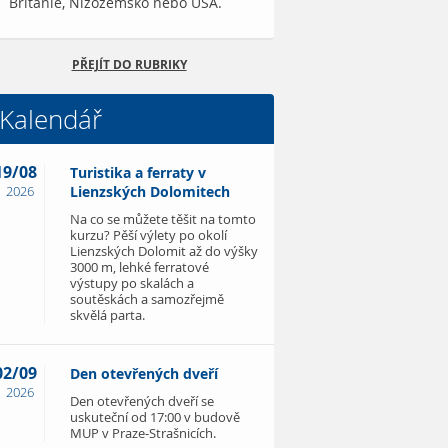
Británie, Nizozemsko nebo USA.
PŘEJÍT DO RUBRIKY
Kalendář
19/08
Turistika a ferraty v
2026
Lienzských Dolomitech
Na co se můžete těšit na tomto
kurzu? Pěší výlety po okolí
Lienzských Dolomit až do výšky
3000 m, lehké ferratové
výstupy po skalách a
soutěskách a samozřejmě
skvělá parta.
02/09
Den otevřených dveří
2026
Den otevřených dveří se
uskuteční od 17:00 v budově
MUP v Praze-Strašnicích.