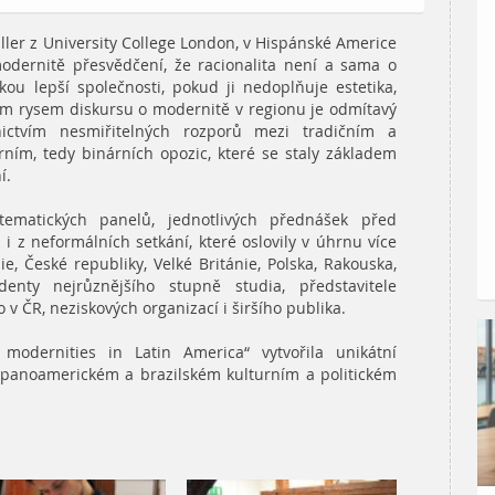
iller z University College London, v Hispánské Americe
 modernitě přesvědčení, že racionalita není a sama o
u lepší společnosti, pokud ji nedoplňuje estetika,
m rysem diskursu o modernitě v regionu je odmítavý
nictvím nesmiřitelných rozporů mezi tradičním a
ním, tedy binárních opozic, které se staly základem
í.
tematických panelů, jednotlivých přednášek před
 i z neformálních setkání, které oslovily v úhrnu více
ie, České republiky, Velké Británie, Polska, Rakouska,
enty nejrůznějšího stupně studia, představitele
v ČR, neziskových organizací i širšího publika.
modernities in Latin America“ vytvořila unikátní
hispanoamerickém a brazilském kulturním a politickém