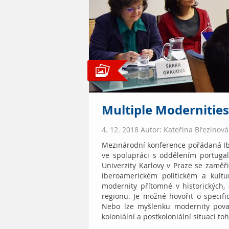
Multiple Modernities
4. 12. 2018 Autor: Kateřina Březinová
Mezinárodní konference pořádaná Ib
ve spolupráci s oddělením portuga
Univerzity Karlovy v Praze se zaměř
iberoamerickém politickém a kultu
modernity přítomné v historických, 
regionu. Je možné hovořit o specifi
Nebo lze myšlenku modernity považ
koloniální a postkoloniální situaci to