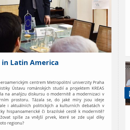
 in Latin America
eroamerickým centrem Metropolitní univerzity Praha
listiky Ústavu románských studií a projektem KREAS
ila na analýzu diskursu o modernitě a modernizaci v
rním prostoru. Tázala se, do jaké míry jsou ideje
ale i aktuálních politických a kulturních debatách v
cky hispanoamerické či brazilské cestě k modernitě?
ovat spíše za vnější prvek, které se zde ujal díky
hoto regionu?