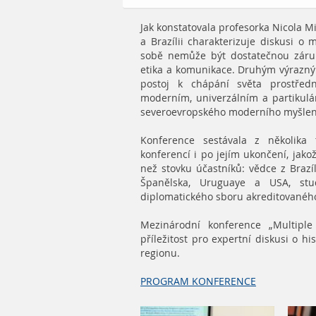
Jak konstatovala profesorka Nicola M
a Brazílii charakterizuje diskusi o
sobě nemůže být dostatečnou záruko
etika a komunikace. Druhým výrazný
postoj k chápání světa prostřed
moderním, univerzálním a partikulár
severoevropského moderního myšlen
Konference sestávala z několika 
konferencí i po jejím ukončení, jakož
než stovku účastníků: vědce z Brazíl
Španělska, Uruguaye a USA, stud
diplomatického sboru akreditovaného 
Mezinárodní konference „Multiple 
příležitost pro expertní diskusi o 
regionu.
PROGRAM KONFERENCE