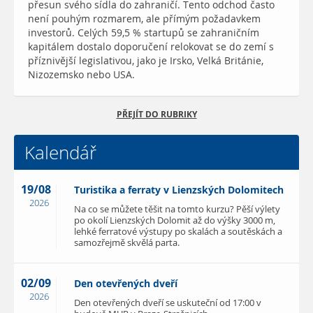
přesun svého sídla do zahraničí. Tento odchod často
není pouhým rozmarem, ale přímým požadavkem
investorů. Celých 59,5 % startupů se zahraničním
kapitálem dostalo doporučení relokovat se do zemí s
příznivější legislativou, jako je Irsko, Velká Británie,
Nizozemsko nebo USA.
PŘEJÍT DO RUBRIKY
Kalendář
19/08
Turistika a ferraty v Lienzských Dolomitech
2026
Na co se můžete těšit na tomto kurzu? Pěší výlety
po okolí Lienzských Dolomit až do výšky 3000 m,
lehké ferratové výstupy po skalách a soutěskách a
samozřejmě skvělá parta.
02/09
Den otevřených dveří
2026
Den otevřených dveří se uskuteční od 17:00 v