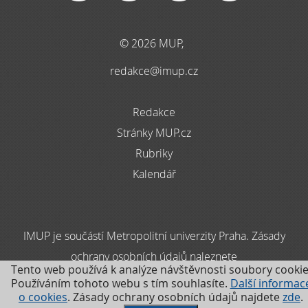
© 2026 MUP,
redakce@imup.cz
Redakce
Stránky MUP.cz
Rubriky
Kalendář
IMUP je součástí Metropolitní univerzity Praha. Zásady
ochrany osobních údajů naleznete
Tento web používá k analýze návštěvnosti soubory cookie
zde
Používáním tohoto webu s tím souhlasíte.
Další informac
o cookies
. Zásady ochrany osobních údajů najdete
zde
.
.