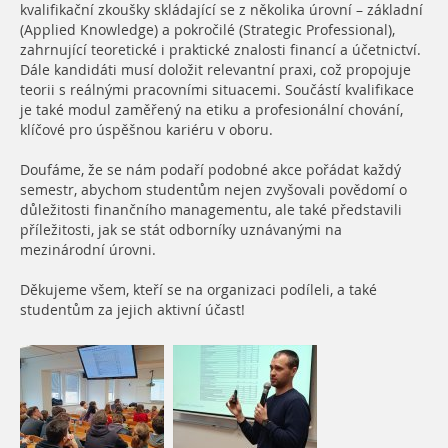
kvalifikační zkoušky skládající se z několika úrovní – základní
(Applied Knowledge) a pokročilé (Strategic Professional),
zahrnující teoretické i praktické znalosti financí a účetnictví.
Dále kandidáti musí doložit relevantní praxi, což propojuje
teorii s reálnými pracovními situacemi. Součástí kvalifikace
je také modul zaměřený na etiku a profesionální chování,
klíčové pro úspěšnou kariéru v oboru.
Doufáme, že se nám podaří podobné akce pořádat každý
semestr, abychom studentům nejen zvyšovali povědomí o
důležitosti finančního managementu, ale také představili
příležitosti, jak se stát odborníky uznávanými na
mezinárodní úrovni.
Děkujeme všem, kteří se na organizaci podíleli, a také
studentům za jejich aktivní účast!