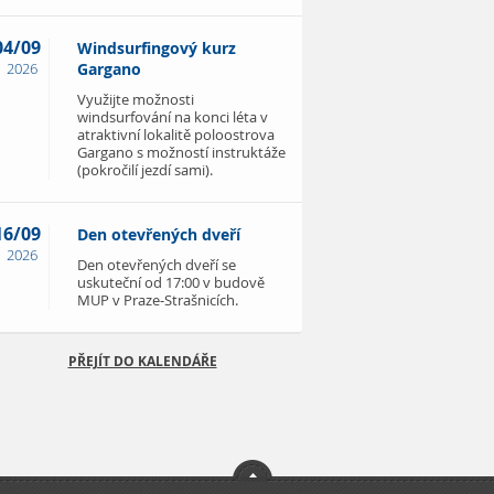
04/09
Windsurfingový kurz
2026
Gargano
Využijte možnosti
windsurfování na konci léta v
atraktivní lokalitě poloostrova
Gargano s možností instruktáže
(pokročilí jezdí sami).
16/09
Den otevřených dveří
2026
Den otevřených dveří se
uskuteční od 17:00 v budově
MUP v Praze-Strašnicích.
PŘEJÍT DO KALENDÁŘE