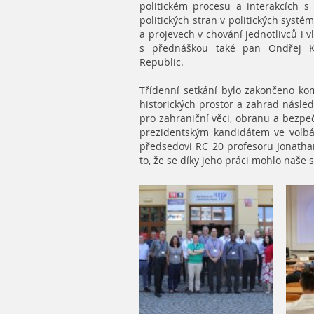
politickém procesu a interakcích s
politických stran v politických systé
a projevech v chování jednotlivců i 
s přednáškou také pan Ondřej Ko
Republic.
Třídenní setkání bylo zakončeno k
historických prostor a zahrad násle
pro zahraniční věci, obranu a bezpe
prezidentským kandidátem ve volbá
předsedovi RC 20 profesoru Jonath
to, že se díky jeho práci mohlo naše s