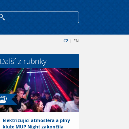
CZ
EN
|
Další z rubriky
Elektrizující atmosféra a plný
klub: MUP Night zakončila