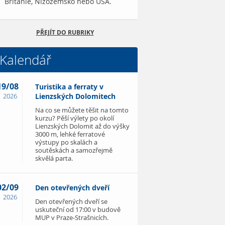
Británie, Nizozemsko nebo USA.
PŘEJÍT DO RUBRIKY
Kalendář
19/08
Turistika a ferraty v
2026
Lienzských Dolomitech
Na co se můžete těšit na tomto
kurzu? Pěší výlety po okolí
Lienzských Dolomit až do výšky
3000 m, lehké ferratové
výstupy po skalách a
soutěskách a samozřejmě
skvělá parta.
02/09
Den otevřených dveří
2026
Den otevřených dveří se
uskuteční od 17:00 v budově
MUP v Praze-Strašnicích.