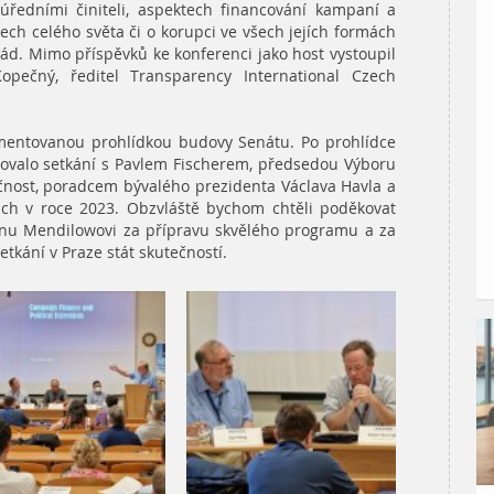
 úředními činiteli, aspektech financování kampaní a
mech celého světa či o korupci ve všech jejích formách
vlád. Mimo příspěvků ke konferenci jako host vystoupil
pečný, ředitel Transparency International Czech
omentovanou prohlídkou budovy Senátu. Po prohlídce
dovalo setkání s Pavlem Fischerem, předsedou Výboru
čnost, poradcem bývalého prezidenta Václava Havla a
ch v roce 2023. Obzvláště bychom chtěli poděkovat
anu Mendilowovi za přípravu skvělého programu a za
etkání v Praze stát skutečností.