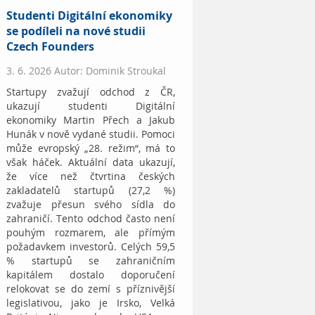
Studenti Digitální ekonomiky
se podíleli na nové studii
Czech Founders
3. 6. 2026 Autor: Dominik Stroukal
Startupy zvažují odchod z ČR,
ukazují studenti Digitální
ekonomiky Martin Přech a Jakub
Hunák v nově vydané studii. Pomoci
může evropský „28. režim“, má to
však háček. Aktuální data ukazují,
že více než čtvrtina českých
zakladatelů startupů (27,2 %)
zvažuje přesun svého sídla do
zahraničí. Tento odchod často není
pouhým rozmarem, ale přímým
požadavkem investorů. Celých 59,5
% startupů se zahraničním
kapitálem dostalo doporučení
relokovat se do zemí s příznivější
legislativou, jako je Irsko, Velká