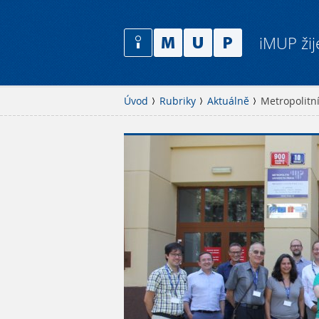
iMUP žij
Úvod
Rubriky
Aktuálně
Metropolitní