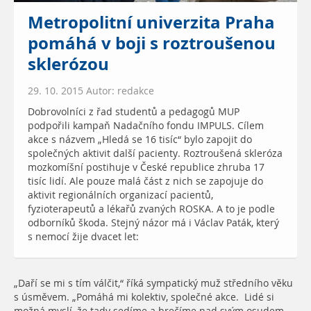
Metropolitní univerzita Praha
pomáhá v boji s roztroušenou
sklerózou
29. 10. 2015 Autor: redakce
Dobrovolníci z řad studentů a pedagogů MUP
podpořili kampaň Nadačního fondu IMPULS. Cílem
akce s názvem „Hledá se 16 tisíc“ bylo zapojit do
společných aktivit další pacienty. Roztroušená skleróza
mozkomíšní postihuje v České republice zhruba 17
tisíc lidí. Ale pouze malá část z nich se zapojuje do
aktivit regionálních organizací pacientů,
fyzioterapeutů a lékařů zvaných ROSKA. A to je podle
odborníků škoda. Stejný názor má i Václav Paták, který
s nemocí žije dvacet let:
„Daří se mi s tím válčit,“ říká sympatický muž středního věku
s úsměvem. „Pomáhá mi kolektiv, společné akce. Lidé si