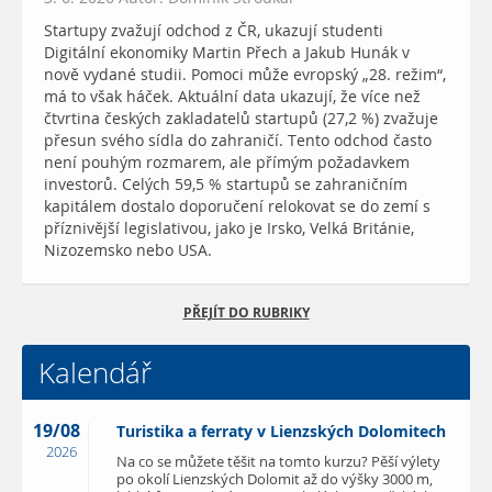
Startupy zvažují odchod z ČR, ukazují studenti
Digitální ekonomiky Martin Přech a Jakub Hunák v
nově vydané studii. Pomoci může evropský „28. režim“,
má to však háček. Aktuální data ukazují, že více než
čtvrtina českých zakladatelů startupů (27,2 %) zvažuje
přesun svého sídla do zahraničí. Tento odchod často
není pouhým rozmarem, ale přímým požadavkem
investorů. Celých 59,5 % startupů se zahraničním
kapitálem dostalo doporučení relokovat se do zemí s
příznivější legislativou, jako je Irsko, Velká Británie,
Nizozemsko nebo USA.
PŘEJÍT DO RUBRIKY
Kalendář
19/08
Turistika a ferraty v Lienzských Dolomitech
2026
Na co se můžete těšit na tomto kurzu? Pěší výlety
po okolí Lienzských Dolomit až do výšky 3000 m,