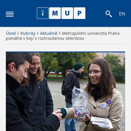
EN
Úvod
Rubriky
Aktuálně
Metropolitní univerzita Praha
pomáhá v boji s roztroušenou sklerózou