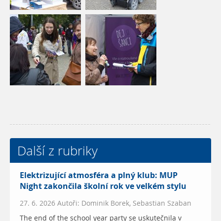
Další z rubriky
Elektrizující atmosféra a plný klub: MUP
Night zakončila školní rok ve velkém stylu
27. 6. 2026 Autoři: Dominik Borek, Sebastian Szaban
The end of the school year party se uskutečnila v