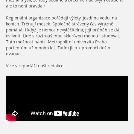
možná myslí, že tady sedíme a brečíme nad svým osudem,
ale to není pravda.“
Regionální organizace pořádají výlety, jezdí na vodu, na
koních. Trénují mozek. Společně strávený čas výrazně
pomáhá. I když je nemoc nevyléčitelná, její průběh se dá
ovlivnit. Lidé s roztroušenou sklerózou mohou i studovat.
Tuto možnost nabízí Metropolitní univerzita Praha
pacientům už mnoho let. Zatím jich k promoci došlo
dvanáct.
Více v reportáži naší redakce: