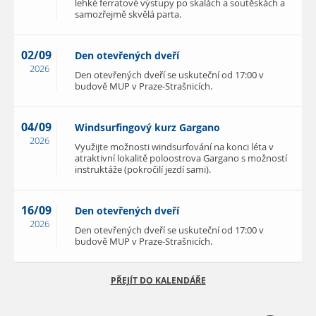
lehké ferratové výstupy po skalách a soutěskách a
samozřejmě skvělá parta.
02/09
Den otevřených dveří
2026
Den otevřených dveří se uskuteční od 17:00 v
budově MUP v Praze-Strašnicích.
04/09
Windsurfingový kurz Gargano
2026
Využijte možnosti windsurfování na konci léta v
atraktivní lokalitě poloostrova Gargano s možností
instruktáže (pokročilí jezdí sami).
16/09
Den otevřených dveří
2026
Den otevřených dveří se uskuteční od 17:00 v
budově MUP v Praze-Strašnicích.
PŘEJÍT DO KALENDÁŘE