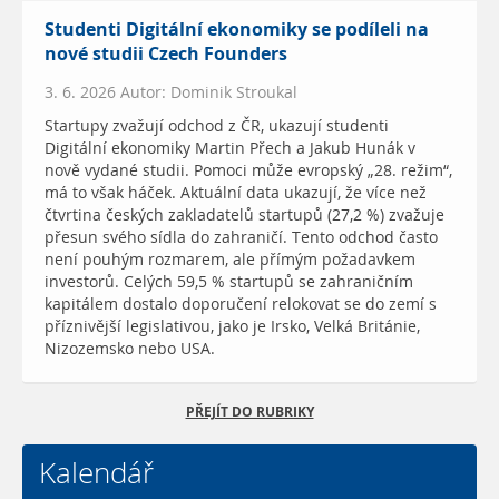
Studenti Digitální ekonomiky se podíleli na
nové studii Czech Founders
3. 6. 2026 Autor: Dominik Stroukal
Startupy zvažují odchod z ČR, ukazují studenti
Digitální ekonomiky Martin Přech a Jakub Hunák v
nově vydané studii. Pomoci může evropský „28. režim“,
má to však háček. Aktuální data ukazují, že více než
čtvrtina českých zakladatelů startupů (27,2 %) zvažuje
přesun svého sídla do zahraničí. Tento odchod často
není pouhým rozmarem, ale přímým požadavkem
investorů. Celých 59,5 % startupů se zahraničním
kapitálem dostalo doporučení relokovat se do zemí s
příznivější legislativou, jako je Irsko, Velká Británie,
Nizozemsko nebo USA.
PŘEJÍT DO RUBRIKY
Kalendář