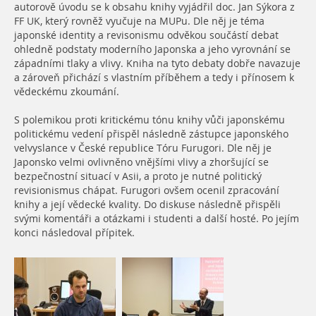
autorově úvodu se k obsahu knihy vyjádřil doc. Jan Sýkora z
FF UK, který rovněž vyučuje na MUPu. Dle něj je téma
japonské identity a revisonismu odvěkou součástí debat
ohledně podstaty moderního Japonska a jeho vyrovnání se
západními tlaky a vlivy. Kniha na tyto debaty dobře navazuje
a zároveň přichází s vlastním příběhem a tedy i přínosem k
vědeckému zkoumání.
S polemikou proti kritickému tónu knihy vůči japonskému
politickému vedení přispěl následně zástupce japonského
velvyslance v České republice Tóru Furugori. Dle něj je
Japonsko velmi ovlivněno vnějšími vlivy a zhoršující se
bezpečnostní situací v Asii, a proto je nutné politický
revisionismus chápat. Furugori ovšem ocenil zpracování
knihy a její vědecké kvality. Do diskuse následně přispěli
svými komentáři a otázkami i studenti a další hosté. Po jejím
konci následoval přípitek.