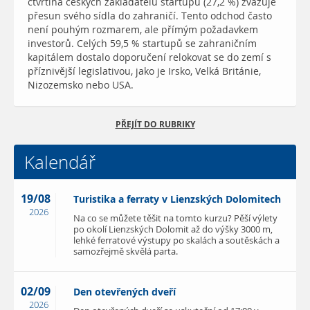
čtvrtina českých zakladatelů startupů (27,2 %) zvažuje
přesun svého sídla do zahraničí. Tento odchod často
není pouhým rozmarem, ale přímým požadavkem
investorů. Celých 59,5 % startupů se zahraničním
kapitálem dostalo doporučení relokovat se do zemí s
příznivější legislativou, jako je Irsko, Velká Británie,
Nizozemsko nebo USA.
PŘEJÍT DO RUBRIKY
Kalendář
19/08
Turistika a ferraty v Lienzských Dolomitech
2026
Na co se můžete těšit na tomto kurzu? Pěší výlety
po okolí Lienzských Dolomit až do výšky 3000 m,
lehké ferratové výstupy po skalách a soutěskách a
samozřejmě skvělá parta.
02/09
Den otevřených dveří
2026