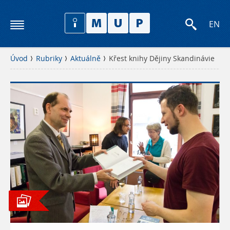
EN
Úvod
Rubriky
Aktuálně
Křest knihy Dějiny Skandinávie