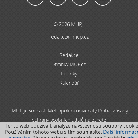
© 2026 MUP,
redakce@imup.cz
Redakce
Stránky MUP.cz
Rubriky
Kalendář
IMUP je součástí Metropolitní univerzity Praha. Zásady
ochrany osobních údajů naleznete
Tento web používá k analýze návštěvnosti soubory cookie
zde
Používáním tohoto webu s tím souhlasíte.
Další informac