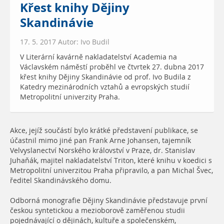
Křest knihy Dějiny
Skandinávie
17. 5. 2017 Autor: Ivo Budil
V Literární kavárně nakladatelství Academia na
Václavském náměstí proběhl ve čtvrtek 27. dubna 2017
křest knihy Dějiny Skandinávie od prof. Ivo Budila z
Katedry mezinárodních vztahů a evropských studií
Metropolitní univerzity Praha.
Akce, jejíž součástí bylo krátké představení publikace, se
účastnil mimo jiné pan Frank Arne Johansen, tajemník
Velvyslanectví Norského království v Praze, dr. Stanislav
Juhaňák, majitel nakladatelství Triton, které knihu v koedici s
Metropolitní univerzitou Praha připravilo, a pan Michal Švec,
ředitel Skandinávského domu.
Odborná monografie Dějiny Skandinávie představuje první
českou syntetickou a mezioborově zaměřenou studii
pojednávající o dějinách, kultuře a společenském,