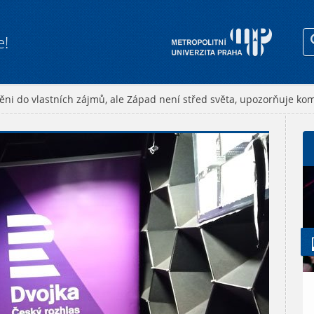
e!
ěni do vlastních zájmů, ale Západ není střed světa, upozorňuje kom