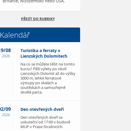
Británie, Nizozemsko nebo USA.
PŘEJÍT DO RUBRIKY
Kalendář
19/08
Turistika a ferraty v
2026
Lienzských Dolomitech
Na co se můžete těšit na tomto
kurzu? Pěší výlety po okolí
Lienzských Dolomit až do výšky
3000 m, lehké ferratové
výstupy po skalách a
soutěskách a samozřejmě
skvělá parta.
02/09
Den otevřených dveří
2026
Den otevřených dveří se
uskuteční od 17:00 v budově
MUP v Praze-Strašnicích.