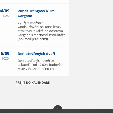
04/09
Windsurfingový kurz
2026
Gargano
Využijte možnosti
windsurfování na konci léta v
atraktivní lokalitě poloostrova
Gargano s možností instruktáže
(pokročilí jezdí sami).
16/09
Den otevřených dveří
2026
Den otevřených dveří se
uskuteční od 17:00 v budově
MUP v Praze-Strašnicích.
PŘEJÍT DO KALENDÁŘE