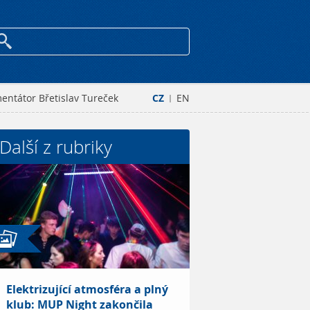
entátor Břetislav Tureček
CZ
EN
|
Další z rubriky
Elektrizující atmosféra a plný
klub: MUP Night zakončila