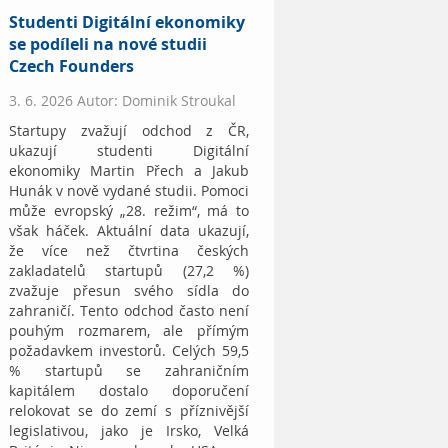
Studenti Digitální ekonomiky
se podíleli na nové studii
Czech Founders
3. 6. 2026 Autor: Dominik Stroukal
Startupy zvažují odchod z ČR,
ukazují studenti Digitální
ekonomiky Martin Přech a Jakub
Hunák v nově vydané studii. Pomoci
může evropský „28. režim“, má to
však háček. Aktuální data ukazují,
že více než čtvrtina českých
zakladatelů startupů (27,2 %)
zvažuje přesun svého sídla do
zahraničí. Tento odchod často není
pouhým rozmarem, ale přímým
požadavkem investorů. Celých 59,5
% startupů se zahraničním
kapitálem dostalo doporučení
relokovat se do zemí s příznivější
legislativou, jako je Irsko, Velká