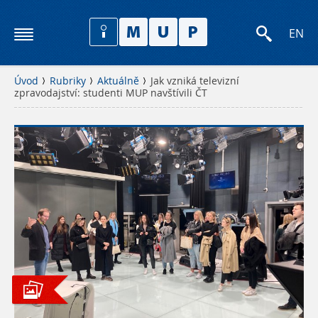
EN
Úvod
Rubriky
Aktuálně
Jak vzniká televizní
zpravodajství: studenti MUP navštívili ČT