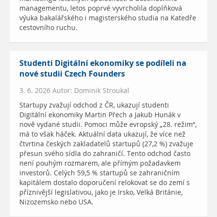
managementu, letos poprvé vyvrcholila doplňková
výuka bakalářského i magisterského studia na Katedře
cestovního ruchu.
Studenti Digitální ekonomiky se podíleli na
nové studii Czech Founders
3. 6. 2026 Autor: Dominik Stroukal
Startupy zvažují odchod z ČR, ukazují studenti
Digitální ekonomiky Martin Přech a Jakub Hunák v
nově vydané studii. Pomoci může evropský „28. režim“,
má to však háček. Aktuální data ukazují, že více než
čtvrtina českých zakladatelů startupů (27,2 %) zvažuje
přesun svého sídla do zahraničí. Tento odchod často
není pouhým rozmarem, ale přímým požadavkem
investorů. Celých 59,5 % startupů se zahraničním
kapitálem dostalo doporučení relokovat se do zemí s
příznivější legislativou, jako je Irsko, Velká Británie,
Nizozemsko nebo USA.