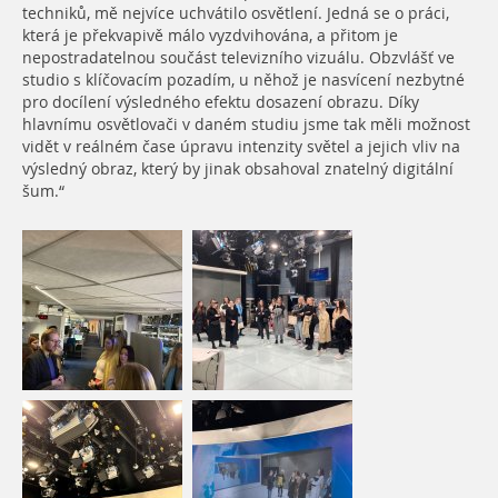
techniků, mě nejvíce uchvátilo osvětlení. Jedná se o práci,
která je překvapivě málo vyzdvihována, a přitom je
nepostradatelnou součást televizního vizuálu. Obzvlášť ve
studio s klíčovacím pozadím, u něhož je nasvícení nezbytné
pro docílení výsledného efektu dosazení obrazu. Díky
hlavnímu osvětlovači v daném studiu jsme tak měli možnost
vidět v reálném čase úpravu intenzity světel a jejich vliv na
výsledný obraz, který by jinak obsahoval znatelný digitální
šum.“