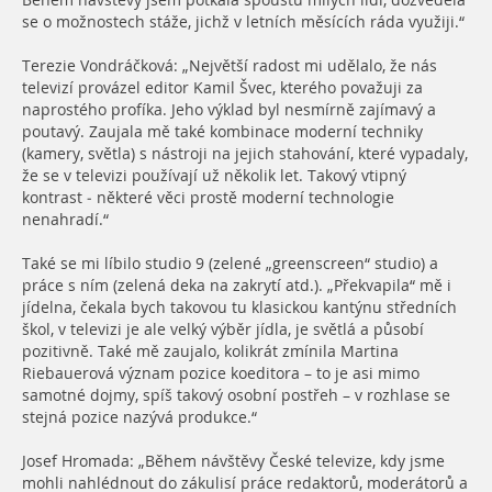
Během návštěvy jsem potkala spoustu milých lidí, dozvěděla
se o možnostech stáže, jichž v letních měsících ráda využiji.“
Terezie Vondráčková: „Největší radost mi udělalo, že nás
televizí provázel editor Kamil Švec, kterého považuji za
naprostého profíka. Jeho výklad byl nesmírně zajímavý a
poutavý. Zaujala mě také kombinace moderní techniky
(kamery, světla) s nástroji na jejich stahování, které vypadaly,
že se v televizi používají už několik let. Takový vtipný
kontrast - některé věci prostě moderní technologie
nenahradí.“
Také se mi líbilo studio 9 (zelené „greenscreen“ studio) a
práce s ním (zelená deka na zakrytí atd.). „Překvapila“ mě i
jídelna, čekala bych takovou tu klasickou kantýnu středních
škol, v televizi je ale velký výběr jídla, je světlá a působí
pozitivně. Také mě zaujalo, kolikrát zmínila Martina
Riebauerová význam pozice koeditora – to je asi mimo
samotné dojmy, spíš takový osobní postřeh – v rozhlase se
stejná pozice nazývá produkce.“
Josef Hromada: „Během návštěvy České televize, kdy jsme
mohli nahlédnout do zákulisí práce redaktorů, moderátorů a