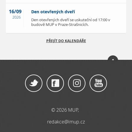
16/09
Den otevřených dveří
2026
Den otevřených dveří se uskuteční od 17:00 v
budově MUP v Praze-Strašnicích.
PŘEJÍT DO KALENDÁŘE
© 2026 MUP,
redakce@imup.cz