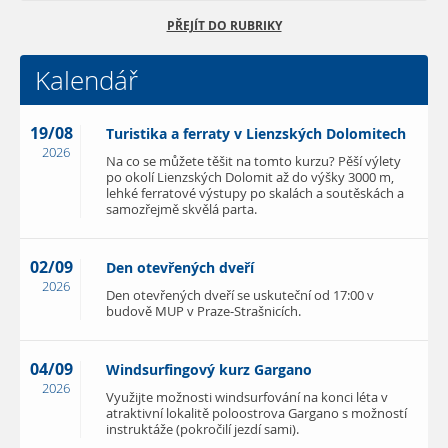
PŘEJÍT DO RUBRIKY
Kalendář
19/08
Turistika a ferraty v Lienzských Dolomitech
2026
Na co se můžete těšit na tomto kurzu? Pěší výlety
po okolí Lienzských Dolomit až do výšky 3000 m,
lehké ferratové výstupy po skalách a soutěskách a
samozřejmě skvělá parta.
02/09
Den otevřených dveří
2026
Den otevřených dveří se uskuteční od 17:00 v
budově MUP v Praze-Strašnicích.
04/09
Windsurfingový kurz Gargano
2026
Využijte možnosti windsurfování na konci léta v
atraktivní lokalitě poloostrova Gargano s možností
instruktáže (pokročilí jezdí sami).