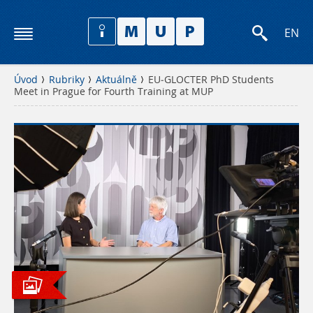
EN
Úvod
Rubriky
Aktuálně
EU-GLOCTER PhD Students
Meet in Prague for Fourth Training at MUP