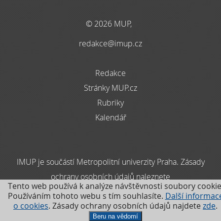
© 2026 MUP,
redakce@imup.cz
Redakce
Stránky MUP.cz
Rubriky
Kalendář
IMUP je součástí Metropolitní univerzity Praha. Zásady
ochrany osobních údajů naleznete
Tento web používá k analýze návštěvnosti soubory cookie
zde
Používáním tohoto webu s tím souhlasíte.
Další informac
o cookies
. Zásady ochrany osobních údajů najdete
zde
.
.
Beru na vědomí