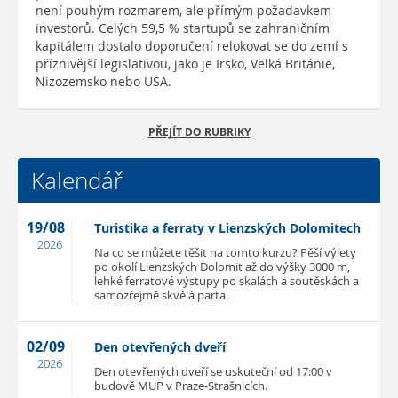
není pouhým rozmarem, ale přímým požadavkem
investorů. Celých 59,5 % startupů se zahraničním
kapitálem dostalo doporučení relokovat se do zemí s
příznivější legislativou, jako je Irsko, Velká Británie,
Nizozemsko nebo USA.
PŘEJÍT DO RUBRIKY
Kalendář
19/08
Turistika a ferraty v Lienzských Dolomitech
2026
Na co se můžete těšit na tomto kurzu? Pěší výlety
po okolí Lienzských Dolomit až do výšky 3000 m,
lehké ferratové výstupy po skalách a soutěskách a
samozřejmě skvělá parta.
02/09
Den otevřených dveří
2026
Den otevřených dveří se uskuteční od 17:00 v
budově MUP v Praze-Strašnicích.