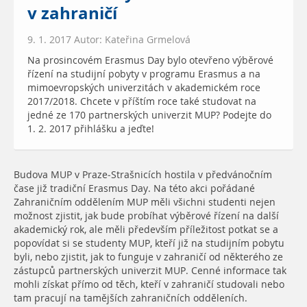
v zahraničí
9. 1. 2017 Autor: Kateřina Grmelová
Na prosincovém Erasmus Day bylo otevřeno výběrové
řízení na studijní pobyty v programu Erasmus a na
mimoevropských univerzitách v akademickém roce
2017/2018. Chcete v příštím roce také studovat na
jedné ze 170 partnerských univerzit MUP? Podejte do
1. 2. 2017 přihlášku a jeďte!
Budova MUP v Praze-Strašnicích hostila v předvánočním
čase již tradiční Erasmus Day. Na této akci pořádané
Zahraničním oddělením MUP měli všichni studenti nejen
možnost zjistit, jak bude probíhat výběrové řízení na další
akademický rok, ale měli především příležitost potkat se a
popovídat si se studenty MUP, kteří již na studijním pobytu
byli, nebo zjistit, jak to funguje v zahraničí od některého ze
zástupců partnerských univerzit MUP. Cenné informace tak
mohli získat přímo od těch, kteří v zahraničí studovali nebo
tam pracují na tamějších zahraničních odděleních.