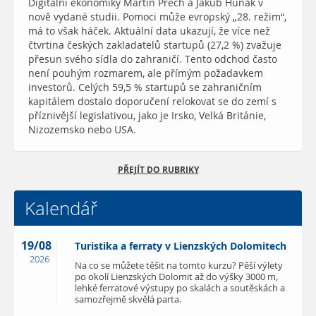
Digitální ekonomiky Martin Přech a Jakub Hunák v
nově vydané studii. Pomoci může evropský „28. režim“,
má to však háček. Aktuální data ukazují, že více než
čtvrtina českých zakladatelů startupů (27,2 %) zvažuje
přesun svého sídla do zahraničí. Tento odchod často
není pouhým rozmarem, ale přímým požadavkem
investorů. Celých 59,5 % startupů se zahraničním
kapitálem dostalo doporučení relokovat se do zemí s
příznivější legislativou, jako je Irsko, Velká Británie,
Nizozemsko nebo USA.
PŘEJÍT DO RUBRIKY
Kalendář
19/08
Turistika a ferraty v Lienzských Dolomitech
2026
Na co se můžete těšit na tomto kurzu? Pěší výlety
po okolí Lienzských Dolomit až do výšky 3000 m,
lehké ferratové výstupy po skalách a soutěskách a
samozřejmě skvělá parta.