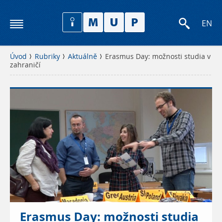
EN
Úvod
Rubriky
Aktuálně
Erasmus Day: možnosti studia v
zahraničí
Erasmus Day: možnosti studia