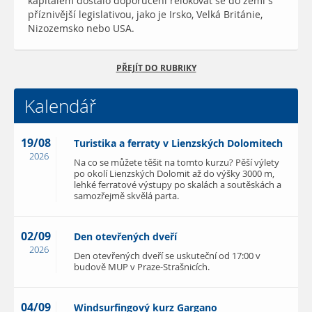
kapitálem dostalo doporučení relokovat se do zemí s
příznivější legislativou, jako je Irsko, Velká Británie,
Nizozemsko nebo USA.
PŘEJÍT DO RUBRIKY
Kalendář
19/08
Turistika a ferraty v Lienzských Dolomitech
2026
Na co se můžete těšit na tomto kurzu? Pěší výlety
po okolí Lienzských Dolomit až do výšky 3000 m,
lehké ferratové výstupy po skalách a soutěskách a
samozřejmě skvělá parta.
02/09
Den otevřených dveří
2026
Den otevřených dveří se uskuteční od 17:00 v
budově MUP v Praze-Strašnicích.
04/09
Windsurfingový kurz Gargano