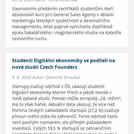
Slavnostním předáním certifikátů studentům, kteří
absolvovali kurz pro General Sales Agenty v oblasti
marketingu leteckých společností a destinačního
managementu, letos poprvé vyvrcholila doplňková
výuka bakalářského i magisterského studia na Katedře
cestovního ruchu.
Studenti Digitální ekonomiky se podíleli na
nové studii Czech Founders
3. 6. 2026 Autor: Dominik Stroukal
Startupy zvažují odchod z ČR, ukazují studenti
Digitální ekonomiky Martin Přech a Jakub Hunák v
nově vydané studii. Pomoci může evropský „28. režim“,
má to však háček. Aktuální data ukazují, že více než
čtvrtina českých zakladatelů startupů (27,2 %) zvažuje
přesun svého sídla do zahraničí. Tento odchod často
není pouhým rozmarem, ale přímým požadavkem
investorů. Celých 59,5 % startupů se zahraničním