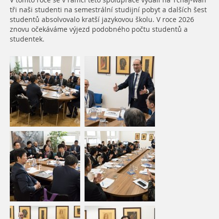
V tomto roce se v rámci této spolupráce vydali na Tchaj-wan
tři naši studenti na semestrální studijní pobyt a dalších šest
studentů absolvovalo kratší jazykovou školu. V roce 2026
znovu očekáváme výjezd podobného počtu studentů a
studentek.