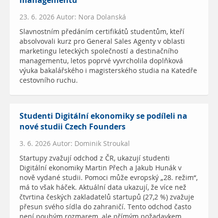
managementu
23. 6. 2026 Autor: Nora Dolanská
Slavnostním předáním certifikátů studentům, kteří
absolvovali kurz pro General Sales Agenty v oblasti
marketingu leteckých společností a destinačního
managementu, letos poprvé vyvrcholila doplňková
výuka bakalářského i magisterského studia na Katedře
cestovního ruchu.
Studenti Digitální ekonomiky se podíleli na
nové studii Czech Founders
3. 6. 2026 Autor: Dominik Stroukal
Startupy zvažují odchod z ČR, ukazují studenti
Digitální ekonomiky Martin Přech a Jakub Hunák v
nově vydané studii. Pomoci může evropský „28. režim“,
má to však háček. Aktuální data ukazují, že více než
čtvrtina českých zakladatelů startupů (27,2 %) zvažuje
přesun svého sídla do zahraničí. Tento odchod často
není pouhým rozmarem, ale přímým požadavkem