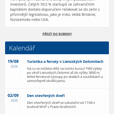
investorů. Celých 59,5 % startupů se zahraničním
kapitálem dostalo doporučení relokovat se do zemí s
příznivější legislativou, jako je Irsko, Velká Británie,
Nizozemsko nebo USA.
PŘEJÍT DO RUBRIKY
Kalendář
19/08
Turistika a ferraty v Lienzských Dolomitech
2026
Na co se můžete těšit na tomto kurzu? Pěší výlety
po okolí Lienzských Dolomit až do výšky 3000 m,
lehké ferratové výstupy po skalách a soutěskách a
samozřejmě skvělá parta.
02/09
Den otevřených dveří
2026
Den otevřených dveří se uskuteční od 17:00 v
budově MUP v Praze-Strašnicích.