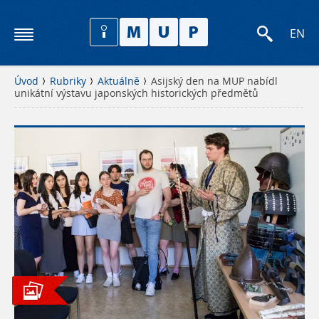
EN
Úvod
Rubriky
Aktuálně
Asijský den na MUP nabídl
unikátní výstavu japonských historických předmětů