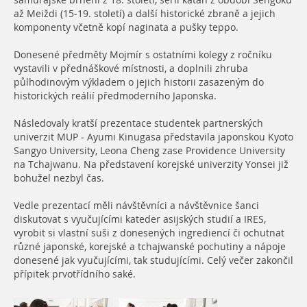
samurajské brnění z 18. století, sérií katan z období Sengoku
až Meiždi (15-19. století) a další historické zbraně a jejich
komponenty včetně kopí naginata a pušky teppo.
Donesené předměty Mojmír s ostatními kolegy z ročníku
vystavili v přednáškové místnosti, a doplnili zhruba
půlhodinovým výkladem o jejich historii zasazeným do
historických reálií předmoderního Japonska.
Následovaly kratší prezentace studentek partnerských
univerzit MUP - Ayumi Kinugasa představila japonskou Kyoto
Sangyo University, Leona Cheng zase Providence University
na Tchajwanu. Na představení korejské univerzity Yonsei již
bohužel nezbyl čas.
Vedle prezentací měli návštěvníci a návštěvnice šanci
diskutovat s vyučujícími kateder asijských studií a IRES,
vyrobit si vlastní suši z donesených ingrediencí či ochutnat
různé japonské, korejské a tchajwanské pochutiny a nápoje
donesené jak vyučujícími, tak studujícími. Celý večer zakončil
přípitek prvotřídního saké.