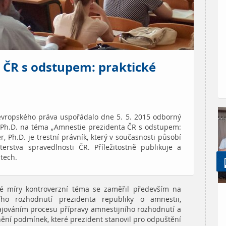
 ČR s odstupem: praktické
evropského práva uspořádalo dne 5. 5. 2015 odborný
 Ph.D. na téma „Amnestie prezidenta ČR s odstupem:
r, Ph.D. je trestní právník, který v současnosti působí
erstva spravedlnosti ČR. Příležitostně publikuje a
tech.
sté míry kontroverzní téma se zaměřil především na
ího rozhodnutí prezidenta republiky o amnestii,
ajováním procesu přípravy amnestijního rozhodnutí a
ění podmínek, které prezident stanovil pro odpuštění