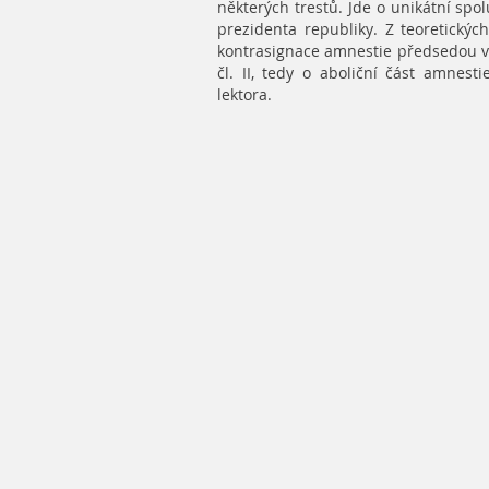
některých trestů. Jde o unikátní spo
prezidenta republiky. Z teoretický
kontrasignace amnestie předsedou vlá
čl. II, tedy o aboliční část amnes
lektora.