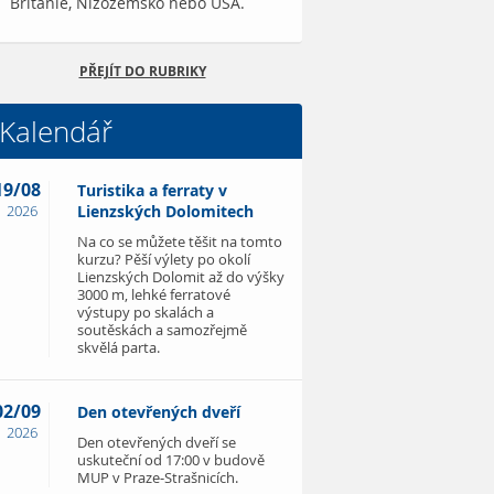
Británie, Nizozemsko nebo USA.
PŘEJÍT DO RUBRIKY
Kalendář
19/08
Turistika a ferraty v
2026
Lienzských Dolomitech
Na co se můžete těšit na tomto
kurzu? Pěší výlety po okolí
Lienzských Dolomit až do výšky
3000 m, lehké ferratové
výstupy po skalách a
soutěskách a samozřejmě
skvělá parta.
02/09
Den otevřených dveří
2026
Den otevřených dveří se
uskuteční od 17:00 v budově
MUP v Praze-Strašnicích.