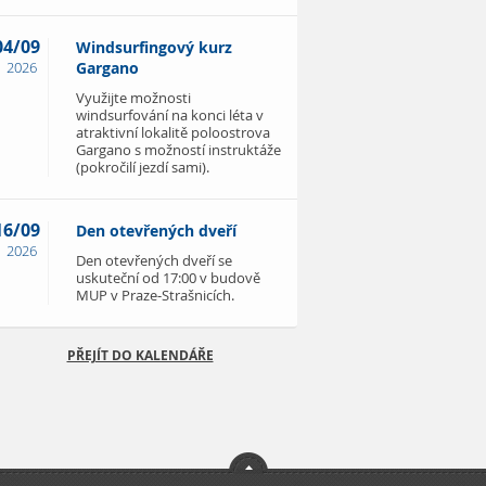
04/09
Windsurfingový kurz
2026
Gargano
Využijte možnosti
windsurfování na konci léta v
atraktivní lokalitě poloostrova
Gargano s možností instruktáže
(pokročilí jezdí sami).
16/09
Den otevřených dveří
2026
Den otevřených dveří se
uskuteční od 17:00 v budově
MUP v Praze-Strašnicích.
PŘEJÍT DO KALENDÁŘE