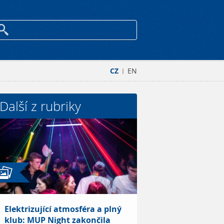
CZ
EN
|
Další z rubriky
Elektrizující atmosféra a plný
klub: MUP Night zakončila