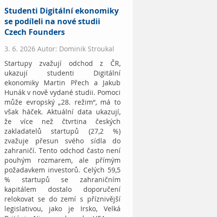
Studenti Digitální ekonomiky
se podíleli na nové studii
Czech Founders
3. 6. 2026 Autor: Dominik Stroukal
Startupy zvažují odchod z ČR,
ukazují studenti Digitální
ekonomiky Martin Přech a Jakub
Hunák v nově vydané studii. Pomoci
může evropský „28. režim“, má to
však háček. Aktuální data ukazují,
že více než čtvrtina českých
zakladatelů startupů (27,2 %)
zvažuje přesun svého sídla do
zahraničí. Tento odchod často není
pouhým rozmarem, ale přímým
požadavkem investorů. Celých 59,5
% startupů se zahraničním
kapitálem dostalo doporučení
relokovat se do zemí s příznivější
legislativou, jako je Irsko, Velká