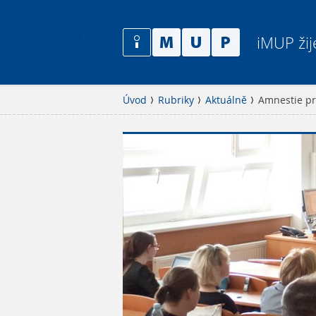
iMUP žij
Úvod
Rubriky
Aktuálně
Amnestie pr