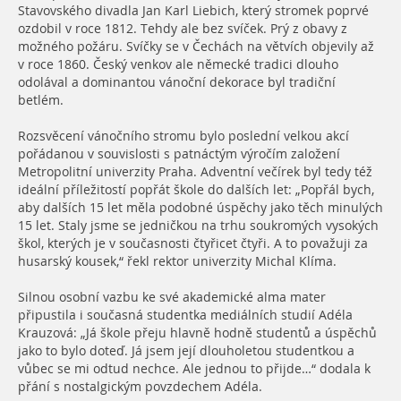
Stavovského divadla Jan Karl Liebich, který stromek poprvé
ozdobil v roce 1812. Tehdy ale bez svíček. Prý z obavy z
možného požáru. Svíčky se v Čechách na větvích objevily až
v roce 1860. Český venkov ale německé tradici dlouho
odolával a dominantou vánoční dekorace byl tradiční
betlém.
Rozsvěcení vánočního stromu bylo poslední velkou akcí
pořádanou v souvislosti s patnáctým výročím založení
Metropolitní univerzity Praha. Adventní večírek byl tedy též
ideální příležitostí popřát škole do dalších let: „Popřál bych,
aby dalších 15 let měla podobné úspěchy jako těch minulých
15 let. Staly jsme se jedničkou na trhu soukromých vysokých
škol, kterých je v současnosti čtyřicet čtyři. A to považuji za
husarský kousek,“ řekl rektor univerzity Michal Klíma.
Silnou osobní vazbu ke své akademické alma mater
připustila i současná studentka mediálních studií Adéla
Krauzová: „Já škole přeju hlavně hodně studentů a úspěchů
jako to bylo doteď. Já jsem její dlouholetou studentkou a
vůbec se mi odtud nechce. Ale jednou to přijde…“ dodala k
přání s nostalgickým povzdechem Adéla.