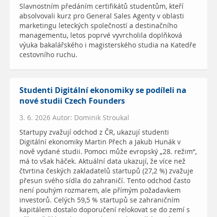
Slavnostním předáním certifikátů studentům, kteří
absolvovali kurz pro General Sales Agenty v oblasti
marketingu leteckých společností a destinačního
managementu, letos poprvé vyvrcholila doplňková
výuka bakalářského i magisterského studia na Katedře
cestovního ruchu.
Studenti Digitální ekonomiky se podíleli na
nové studii Czech Founders
3. 6. 2026 Autor: Dominik Stroukal
Startupy zvažují odchod z ČR, ukazují studenti
Digitální ekonomiky Martin Přech a Jakub Hunák v
nově vydané studii. Pomoci může evropský „28. režim“,
má to však háček. Aktuální data ukazují, že více než
čtvrtina českých zakladatelů startupů (27,2 %) zvažuje
přesun svého sídla do zahraničí. Tento odchod často
není pouhým rozmarem, ale přímým požadavkem
investorů. Celých 59,5 % startupů se zahraničním
kapitálem dostalo doporučení relokovat se do zemí s