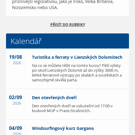
příznivější legislativou, jako je Irsko, Velká Británie,
Nizozemsko nebo USA.
PŘEJÍT DO RUBRIKY
Kalendář
19/08
Turistika a ferraty v Lienzských Dolomitech
2026
Na co se můžete těšit na tomto kurzu? Pěší výlety
po okolí Lienzských Dolomit až do výšky 3000 m,
lehké ferratové výstupy po skalách a soutěskách a
samozřejmě skvělá parta.
02/09
Den otevřených dveří
2026
Den otevřených dveří se uskuteční od 17:00 v
budově MUP v Praze-Strašnicích.
04/09
Windsurfingový kurz Gargano
2026