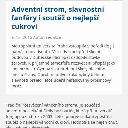
Adventní strom, slavnostní
fanfáry i soutěž o nejlepší
cukroví
9. 12. 2016 Autor: redakce
Metropolitní univerzita Praha vstoupila v pořadí do již
patnáctého adventu. Vzrostlý smrk před školní
budovou v Dubečské ulici opět ozdobily stovky
žárovek. K příjemné atmosféře rozsvěcení přispěl jako
loni orchestr Gymnázia a Hudební školy hlavního
města Prahy. Oproti minulým rokům, kdy během
slavnosti pršelo, letos udeřil nefalšovaný prosincový
mráz.
Tradiční rozsvěcení vánočního stromu je součástí
adventního setkání Školy bez bariér, která při univerzitě
funguje už od roku 2003. Letos poprvé setkání zpestřila
soutěž o nejlepší vánoční cukroví. Hodnotila se nejen chuť,