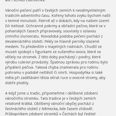
ale i vzhled cukrovinek.
Vánoční pečení patří v českých zemích k neodmyslitelným
tradicím adventního času. Kořeny tohoto zvyku bychom našli
v temné minulosti. Patrně až v dobách, kdy na našem území
žili Keltové. Ochranné pokrmy a obřadní pečivo, které se v
pohanských časech připravovaly, souvisely s oslavou
zimního slunovratu. Novodobá podoba pečení pochází z
devatenáctého století. Pekly se hlavně perníky slazené
medem. To především v majetných rodinách. Chudší se
museli spokojit s figurkami ze sušeného ovoce, které se
věšely na stromek. Z této doby pocházejí i pověry, které
výrobu cukroví provázely. Špatnou zprávou pro rodinu bylo
připálení pečiva. Taková chyba znamenala pro rodinu
pohromu v podobě neštěstí či smrti. Hospodyňka si také
měla při zadělávání těsta otírat ruce o ovocné stromy, aby
dobře plodily.
A když jsme u tradic, připomeňme i oblíbené zdobení
vánočního stromku. Tato tradice je v českých zemích
relativně krátká. Oblíbený vánoční obyčej pochází z
šestnáctého století z Německa, kde časem zlidověl.
Průkopníkem zdobení stromků v Čechách byl ředitel