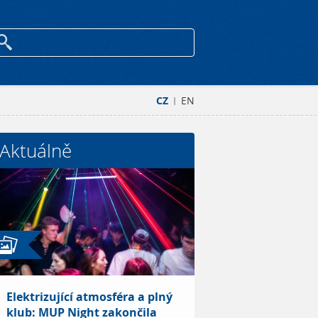
CZ
EN
|
Aktuálně
Elektrizující atmosféra a plný
klub: MUP Night zakončila