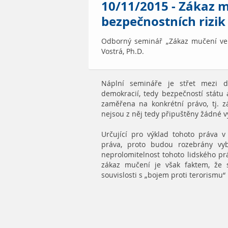
10/11/2015 - Zákaz m
bezpečnostních rizik
Odborný seminář „Zákaz mučení ve 
Vostrá, Ph.D.
Náplní semináře je střet mezi 
demokracií, tedy bezpečností státu
zaměřena na konkrétní právo, tj. z
nejsou z něj tedy připuštěny žádné v
Určující pro výklad tohoto práva 
práva, proto budou rozebrány vy
neprolomitelnost tohoto lidského prá
zákaz mučení je však faktem, že 
souvislosti s „bojem proti terorismu“ 