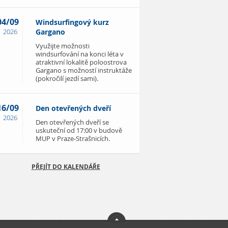
04/09
Windsurfingový kurz
2026
Gargano
Využijte možnosti
windsurfování na konci léta v
atraktivní lokalitě poloostrova
Gargano s možností instruktáže
(pokročilí jezdí sami).
16/09
Den otevřených dveří
2026
Den otevřených dveří se
uskuteční od 17:00 v budově
MUP v Praze-Strašnicích.
PŘEJÍT DO KALENDÁŘE