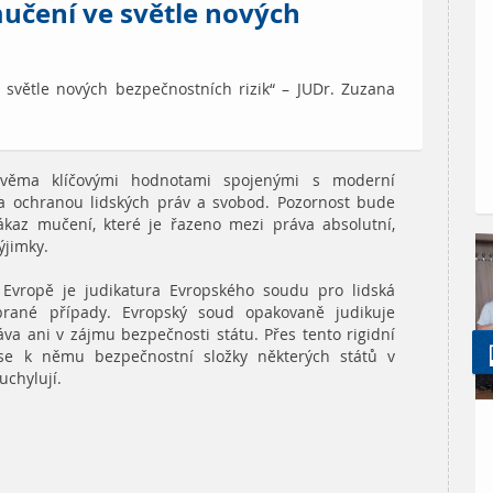
učení ve světle nových
světle nových bezpečnostních rizik“ – JUDr. Zuzana
dvěma klíčovými hodnotami spojenými s moderní
 a ochranou lidských práv a svobod. Pozornost bude
ákaz mučení, které je řazeno mezi práva absolutní,
ýjimky.
v Evropě je judikatura Evropského soudu pro lidská
brané případy. Evropský soud opakovaně judikuje
va ani v zájmu bezpečnosti státu. Přes tento rigidní
se k němu bezpečnostní složky některých států v
uchylují.