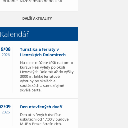
Británie, Nizozemsko nebo USA.
DALŠÍ AKTUALITY
Kalendář
19/08
Turistika a ferraty v
2026
Lienzských Dolomitech
Na co se můžete těšit na tomto
kurzu? Pěší výlety po okolí
Lienzských Dolomit až do výšky
3000 m, lehké ferratové
výstupy po skalách a
soutěskách a samozřejmě
skvělá parta.
02/09
Den otevřených dveří
2026
Den otevřených dveří se
uskuteční od 17:00 v budově
MUP v Praze-Strašnicích.