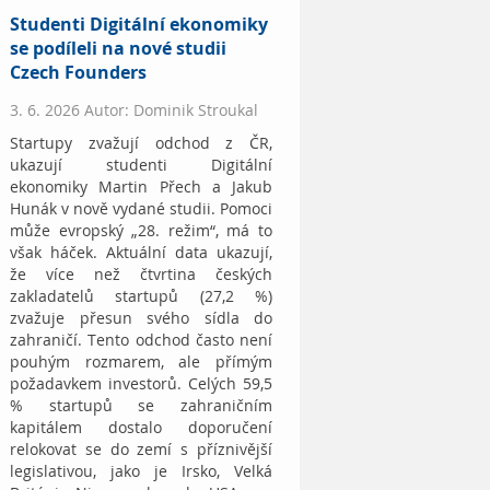
Studenti Digitální ekonomiky
se podíleli na nové studii
Czech Founders
3. 6. 2026 Autor: Dominik Stroukal
Startupy zvažují odchod z ČR,
ukazují studenti Digitální
ekonomiky Martin Přech a Jakub
Hunák v nově vydané studii. Pomoci
může evropský „28. režim“, má to
však háček. Aktuální data ukazují,
že více než čtvrtina českých
zakladatelů startupů (27,2 %)
zvažuje přesun svého sídla do
zahraničí. Tento odchod často není
pouhým rozmarem, ale přímým
požadavkem investorů. Celých 59,5
% startupů se zahraničním
kapitálem dostalo doporučení
relokovat se do zemí s příznivější
legislativou, jako je Irsko, Velká