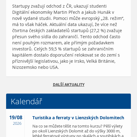
Startupy zvažují odchod z ČR, ukazují studenti
Digitální ekonomiky Martin Přech a Jakub Hunák v
nově vydané studii. Pomoci může evropský „28. režim“,
má to však háček. Aktuální data ukazují, že více než
čtvrtina českých zakladatelů startupů (27,2 %) zvažuje
přesun svého sídla do zahraničí. Tento odchod často
není pouhým rozmarem, ale přímým požadavkem
investorů. Celých 59,5 % startupů se zahraničním
kapitálem dostalo doporučení relokovat se do zemí s
příznivější legislativou, jako je Irsko, Velká Británie,
Nizozemsko nebo USA.
DALŠÍ AKTUALITY
Kalendář
19/08
Turistika a ferraty v Lienzských Dolomitech
2026
Na co se můžete těšit na tomto kurzu? Pěší výlety
po okolí Lienzských Dolomit až do výšky 3000 m,
lehké ferratové výstupy po skalách a soutěskách a