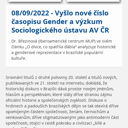
08/09/2022 - Vyšlo nové číslo
časopisu Gender a výzkum
Sociologického ústavu AV ČR
Dr. Březinová (Iberoamerické centrum MUP) ve svém
článku „O dívce, co spatřila ďábla“ analyzuje historické
a genderové reprezentace v brazilské populární
kultuře.
Srovnání titulů z druhé poloviny 20. století a titulů nových,
publikovaných ve 21. století na internetu, dokládá, že
historický diskurs v Brazílii dává prostor novým jménům,
hlasům a perspektivám, které stály dříve stranou zájmu
oficiální historie a společenských zvyklostí. Diskuse o
hrdinech a padouších brazilských dějin se tak otevírá dříve
opomíjeným částem společnosti, ženám, černochům a
venkovanům, dříve stigmatizovanými jako antimoderní část
společnosti, stojící v cestě pokroku a civilizaci „bílé a