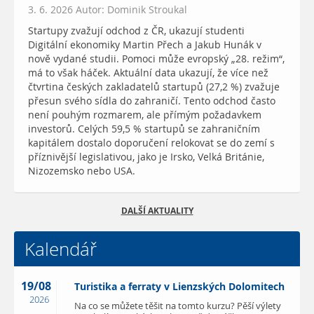
3. 6. 2026 Autor: Dominik Stroukal
Startupy zvažují odchod z ČR, ukazují studenti
Digitální ekonomiky Martin Přech a Jakub Hunák v
nově vydané studii. Pomoci může evropský „28. režim“,
má to však háček. Aktuální data ukazují, že více než
čtvrtina českých zakladatelů startupů (27,2 %) zvažuje
přesun svého sídla do zahraničí. Tento odchod často
není pouhým rozmarem, ale přímým požadavkem
investorů. Celých 59,5 % startupů se zahraničním
kapitálem dostalo doporučení relokovat se do zemí s
příznivější legislativou, jako je Irsko, Velká Británie,
Nizozemsko nebo USA.
DALŠÍ AKTUALITY
Kalendář
19/08
Turistika a ferraty v Lienzských Dolomitech
2026
Na co se můžete těšit na tomto kurzu? Pěší výlety