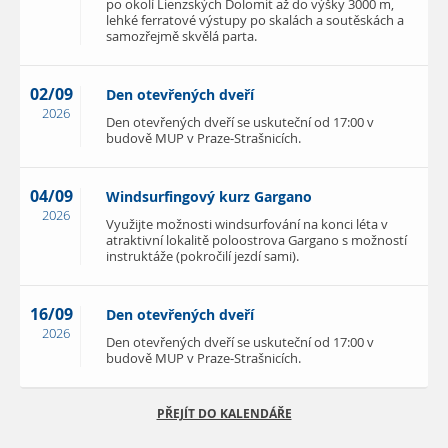
po okolí Lienzských Dolomit až do výšky 3000 m,
lehké ferratové výstupy po skalách a soutěskách a
samozřejmě skvělá parta.
02/09
Den otevřených dveří
2026
Den otevřených dveří se uskuteční od 17:00 v
budově MUP v Praze-Strašnicích.
04/09
Windsurfingový kurz Gargano
2026
Využijte možnosti windsurfování na konci léta v
atraktivní lokalitě poloostrova Gargano s možností
instruktáže (pokročilí jezdí sami).
16/09
Den otevřených dveří
2026
Den otevřených dveří se uskuteční od 17:00 v
budově MUP v Praze-Strašnicích.
PŘEJÍT DO KALENDÁŘE