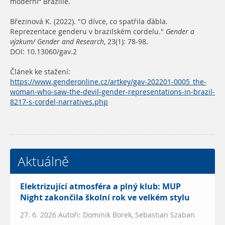
moderní“ Brazílie.
Březinová K. (2022). "O dívce, co spatřila ďábla.
Reprezentace genderu v brazilském cordelu."
Gender a
výzkum/ Gender and Research
, 23(1): 78-98.
DOI: 10.13060/gav.2
Článek ke stažení:
https://www.genderonline.cz/artkey/gav-202201-0005_the-
woman-who-saw-the-devil-gender-representations-in-brazil-
8217-s-cordel-narratives.php
Aktuálně
Elektrizující atmosféra a plný klub: MUP
Night zakončila školní rok ve velkém stylu
27. 6. 2026 Autoři: Dominik Borek, Sebastian Szaban