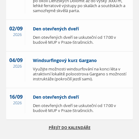
po okolí Lienzských Dolomit až do výšky 3000 m,
lehké ferratové výstupy po skalách a soutěskách a
samozřejmě skvělá parta.
02/09
Den otevřených dveří
2026
Den otevřených dveří se uskuteční od 17:00 v
budově MUP v Praze-Strašnicích.
04/09
Windsurfingový kurz Gargano
2026
Využijte možnosti windsurfování na konci léta v
atraktivní lokalitě poloostrova Gargano s možností
instruktáže (pokročilí jezdí sami).
16/09
Den otevřených dveří
2026
Den otevřených dveří se uskuteční od 17:00 v
budově MUP v Praze-Strašnicích.
PŘEJÍT DO KALENDÁŘE