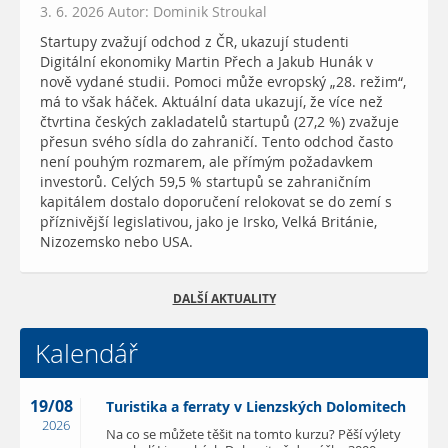
3. 6. 2026 Autor: Dominik Stroukal
Startupy zvažují odchod z ČR, ukazují studenti
Digitální ekonomiky Martin Přech a Jakub Hunák v
nově vydané studii. Pomoci může evropský „28. režim“,
má to však háček. Aktuální data ukazují, že více než
čtvrtina českých zakladatelů startupů (27,2 %) zvažuje
přesun svého sídla do zahraničí. Tento odchod často
není pouhým rozmarem, ale přímým požadavkem
investorů. Celých 59,5 % startupů se zahraničním
kapitálem dostalo doporučení relokovat se do zemí s
příznivější legislativou, jako je Irsko, Velká Británie,
Nizozemsko nebo USA.
DALŠÍ AKTUALITY
Kalendář
19/08
Turistika a ferraty v Lienzských Dolomitech
2026
Na co se můžete těšit na tomto kurzu? Pěší výlety