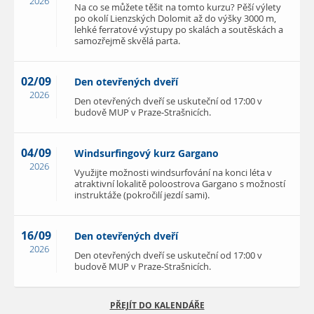
2026
Na co se můžete těšit na tomto kurzu? Pěší výlety
po okolí Lienzských Dolomit až do výšky 3000 m,
lehké ferratové výstupy po skalách a soutěskách a
samozřejmě skvělá parta.
02/09
Den otevřených dveří
2026
Den otevřených dveří se uskuteční od 17:00 v
budově MUP v Praze-Strašnicích.
04/09
Windsurfingový kurz Gargano
2026
Využijte možnosti windsurfování na konci léta v
atraktivní lokalitě poloostrova Gargano s možností
instruktáže (pokročilí jezdí sami).
16/09
Den otevřených dveří
2026
Den otevřených dveří se uskuteční od 17:00 v
budově MUP v Praze-Strašnicích.
PŘEJÍT DO KALENDÁŘE