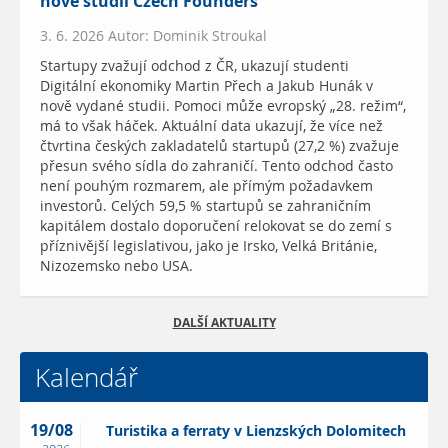
nové studii Czech Founders
3. 6. 2026 Autor: Dominik Stroukal
Startupy zvažují odchod z ČR, ukazují studenti
Digitální ekonomiky Martin Přech a Jakub Hunák v
nově vydané studii. Pomoci může evropský „28. režim“,
má to však háček. Aktuální data ukazují, že více než
čtvrtina českých zakladatelů startupů (27,2 %) zvažuje
přesun svého sídla do zahraničí. Tento odchod často
není pouhým rozmarem, ale přímým požadavkem
investorů. Celých 59,5 % startupů se zahraničním
kapitálem dostalo doporučení relokovat se do zemí s
příznivější legislativou, jako je Irsko, Velká Británie,
Nizozemsko nebo USA.
DALŠÍ AKTUALITY
Kalendář
19/08
Turistika a ferraty v Lienzských Dolomitech