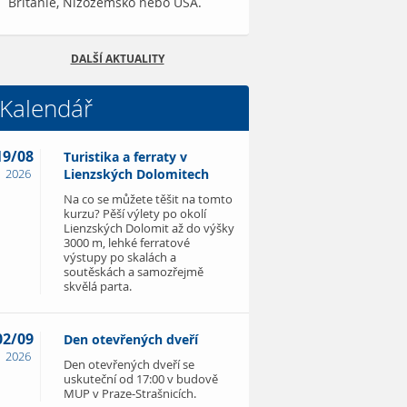
Británie, Nizozemsko nebo USA.
DALŠÍ AKTUALITY
Kalendář
19/08
Turistika a ferraty v
2026
Lienzských Dolomitech
Na co se můžete těšit na tomto
kurzu? Pěší výlety po okolí
Lienzských Dolomit až do výšky
3000 m, lehké ferratové
výstupy po skalách a
soutěskách a samozřejmě
skvělá parta.
02/09
Den otevřených dveří
2026
Den otevřených dveří se
uskuteční od 17:00 v budově
MUP v Praze-Strašnicích.