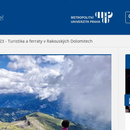
e!
23 - Turistika a ferraty v Rakouských Dolomitech