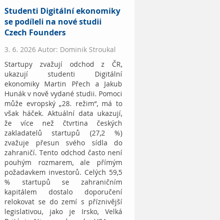
Studenti Digitální ekonomiky
se podíleli na nové studii
Czech Founders
3. 6. 2026 Autor: Dominik Stroukal
Startupy zvažují odchod z ČR,
ukazují studenti Digitální
ekonomiky Martin Přech a Jakub
Hunák v nově vydané studii. Pomoci
může evropský „28. režim“, má to
však háček. Aktuální data ukazují,
že více než čtvrtina českých
zakladatelů startupů (27,2 %)
zvažuje přesun svého sídla do
zahraničí. Tento odchod často není
pouhým rozmarem, ale přímým
požadavkem investorů. Celých 59,5
% startupů se zahraničním
kapitálem dostalo doporučení
relokovat se do zemí s příznivější
legislativou, jako je Irsko, Velká