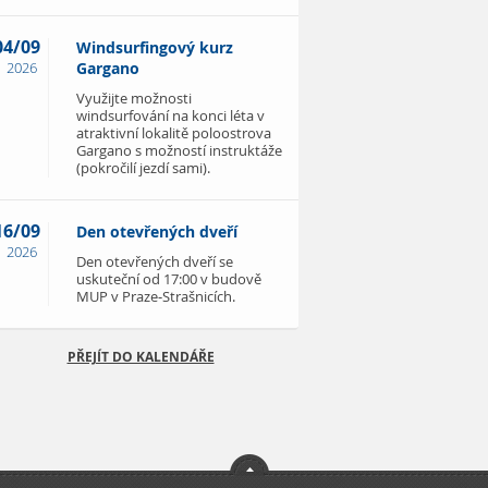
04/09
Windsurfingový kurz
2026
Gargano
Využijte možnosti
windsurfování na konci léta v
atraktivní lokalitě poloostrova
Gargano s možností instruktáže
(pokročilí jezdí sami).
16/09
Den otevřených dveří
2026
Den otevřených dveří se
uskuteční od 17:00 v budově
MUP v Praze-Strašnicích.
PŘEJÍT DO KALENDÁŘE