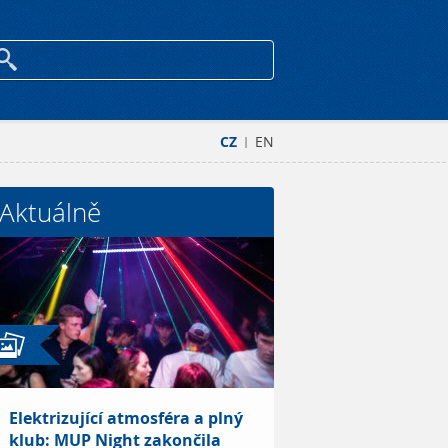
CZ
EN
|
Aktuálně
Elektrizující atmosféra a plný
klub: MUP Night zakončila