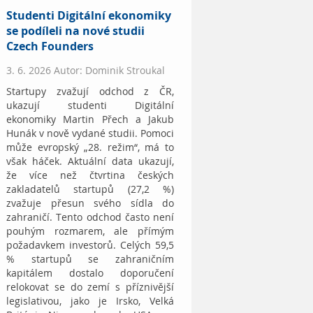
Studenti Digitální ekonomiky
se podíleli na nové studii
Czech Founders
3. 6. 2026 Autor: Dominik Stroukal
Startupy zvažují odchod z ČR,
ukazují studenti Digitální
ekonomiky Martin Přech a Jakub
Hunák v nově vydané studii. Pomoci
může evropský „28. režim“, má to
však háček. Aktuální data ukazují,
že více než čtvrtina českých
zakladatelů startupů (27,2 %)
zvažuje přesun svého sídla do
zahraničí. Tento odchod často není
pouhým rozmarem, ale přímým
požadavkem investorů. Celých 59,5
% startupů se zahraničním
kapitálem dostalo doporučení
relokovat se do zemí s příznivější
legislativou, jako je Irsko, Velká