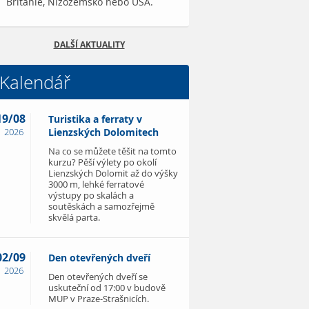
Británie, Nizozemsko nebo USA.
DALŠÍ AKTUALITY
Kalendář
19/08
Turistika a ferraty v
2026
Lienzských Dolomitech
Na co se můžete těšit na tomto
kurzu? Pěší výlety po okolí
Lienzských Dolomit až do výšky
3000 m, lehké ferratové
výstupy po skalách a
soutěskách a samozřejmě
skvělá parta.
02/09
Den otevřených dveří
2026
Den otevřených dveří se
uskuteční od 17:00 v budově
MUP v Praze-Strašnicích.