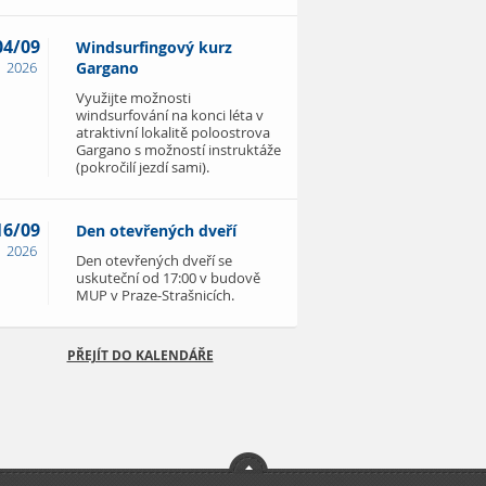
04/09
Windsurfingový kurz
2026
Gargano
Využijte možnosti
windsurfování na konci léta v
atraktivní lokalitě poloostrova
Gargano s možností instruktáže
(pokročilí jezdí sami).
16/09
Den otevřených dveří
2026
Den otevřených dveří se
uskuteční od 17:00 v budově
MUP v Praze-Strašnicích.
PŘEJÍT DO KALENDÁŘE