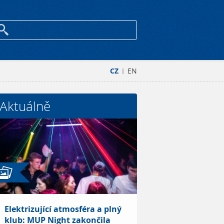
CZ
EN
|
Aktuálně
Elektrizující atmosféra a plný
klub: MUP Night zakončila