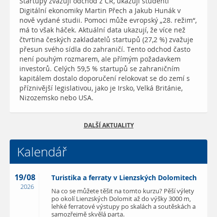
Startupy zvažují odchod z ČR, ukazují studenti
Digitální ekonomiky Martin Přech a Jakub Hunák v
nově vydané studii. Pomoci může evropský „28. režim“,
má to však háček. Aktuální data ukazují, že více než
čtvrtina českých zakladatelů startupů (27,2 %) zvažuje
přesun svého sídla do zahraničí. Tento odchod často
není pouhým rozmarem, ale přímým požadavkem
investorů. Celých 59,5 % startupů se zahraničním
kapitálem dostalo doporučení relokovat se do zemí s
příznivější legislativou, jako je Irsko, Velká Británie,
Nizozemsko nebo USA.
DALŠÍ AKTUALITY
Kalendář
19/08
Turistika a ferraty v Lienzských Dolomitech
2026
Na co se můžete těšit na tomto kurzu? Pěší výlety
po okolí Lienzských Dolomit až do výšky 3000 m,
lehké ferratové výstupy po skalách a soutěskách a
samozřejmě skvělá parta.