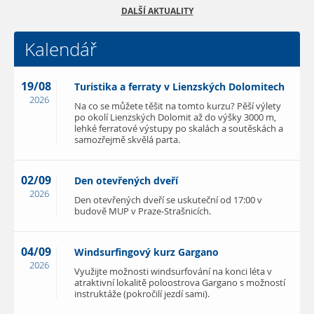
DALŠÍ AKTUALITY
Kalendář
19/08
Turistika a ferraty v Lienzských Dolomitech
2026
Na co se můžete těšit na tomto kurzu? Pěší výlety
po okolí Lienzských Dolomit až do výšky 3000 m,
lehké ferratové výstupy po skalách a soutěskách a
samozřejmě skvělá parta.
02/09
Den otevřených dveří
2026
Den otevřených dveří se uskuteční od 17:00 v
budově MUP v Praze-Strašnicích.
04/09
Windsurfingový kurz Gargano
2026
Využijte možnosti windsurfování na konci léta v
atraktivní lokalitě poloostrova Gargano s možností
instruktáže (pokročilí jezdí sami).