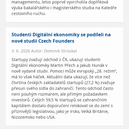
managementu, letos poprvé vyvrcholila doplňková
výuka bakalářského i magisterského studia na Katedře
cestovního ruchu.
Studenti Digitální ekonomiky se podíleli na
nové studii Czech Founders
3. 6. 2026 Autor: Dominik Stroukal
Startupy zvažují odchod z ČR, ukazují studenti
Digitální ekonomiky Martin Přech a Jakub Hunák v
nově vydané studii. Pomoci může evropský „28. režim“,
má to však háček. Aktuální data ukazují, že více než
čtvrtina českých zakladatelů startupů (27,2 %) zvažuje
přesun svého sídla do zahraničí. Tento odchod často
není pouhým rozmarem, ale přímým požadavkem
investorů. Celých 59,5 % startupů se zahraničním
kapitálem dostalo doporučení relokovat se do zemí s
příznivější legislativou, jako je Irsko, Velká Británie,
Nizozemsko nebo USA.