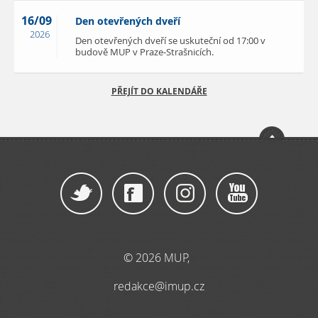
16/09
Den otevřených dveří
2026
Den otevřených dveří se uskuteční od 17:00 v
budově MUP v Praze-Strašnicích.
PŘEJÍT DO KALENDÁŘE
© 2026 MUP,
redakce@imup.cz