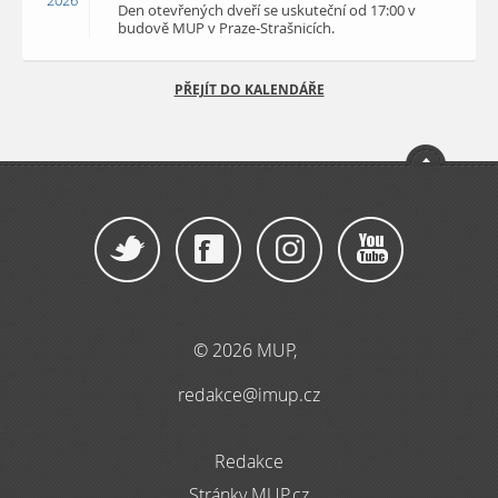
2026
Den otevřených dveří se uskuteční od 17:00 v
budově MUP v Praze-Strašnicích.
PŘEJÍT DO KALENDÁŘE
© 2026 MUP,
redakce@imup.cz
Redakce
Stránky MUP.cz