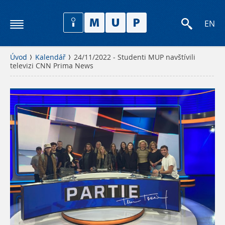
EN
Úvod
Kalendář
24/11/2022 - Studenti MUP navštívili
televizi CNN Prima News