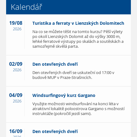
Kalendář
19/08
Turistika a ferraty v Lienzských Dolomitech
2026
Na co se můžete těšit na tomto kurzu? Pěší výlety
po okolí Lienzských Dolomit až do výšky 3000 m,
lehké ferratové výstupy po skalách a soutěskách a
samozřejmě skvělá parta.
02/09
Den otevřených dveří
2026
Den otevřených dveří se uskuteční od 17:00 v
budově MUP v Praze-Strašnicích.
04/09
Windsurfingový kurz Gargano
2026
Využijte možnosti windsurfování na konci léta v
atraktivní lokalitě poloostrova Gargano s možností
instruktáže (pokročilí jezdí sami).
16/09
Den otevřených dveří