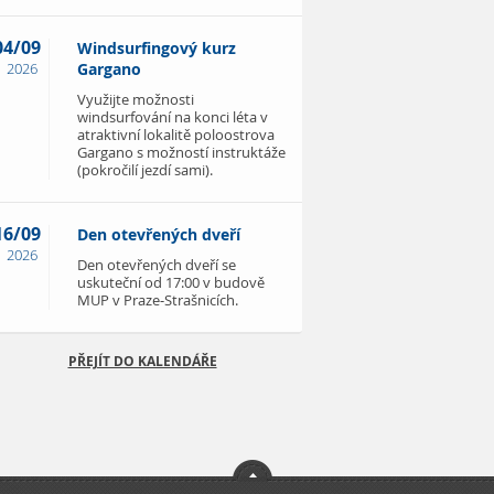
04/09
Windsurfingový kurz
2026
Gargano
Využijte možnosti
windsurfování na konci léta v
atraktivní lokalitě poloostrova
Gargano s možností instruktáže
(pokročilí jezdí sami).
16/09
Den otevřených dveří
2026
Den otevřených dveří se
uskuteční od 17:00 v budově
MUP v Praze-Strašnicích.
PŘEJÍT DO KALENDÁŘE