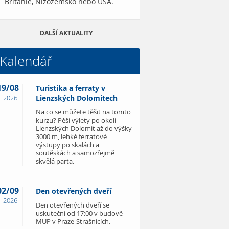
Británie, Nizozemsko nebo USA.
DALŠÍ AKTUALITY
Kalendář
19/08
Turistika a ferraty v
2026
Lienzských Dolomitech
Na co se můžete těšit na tomto
kurzu? Pěší výlety po okolí
Lienzských Dolomit až do výšky
3000 m, lehké ferratové
výstupy po skalách a
soutěskách a samozřejmě
skvělá parta.
02/09
Den otevřených dveří
2026
Den otevřených dveří se
uskuteční od 17:00 v budově
MUP v Praze-Strašnicích.