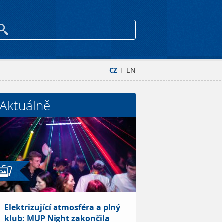
CZ
EN
|
Aktuálně
Elektrizující atmosféra a plný
klub: MUP Night zakončila