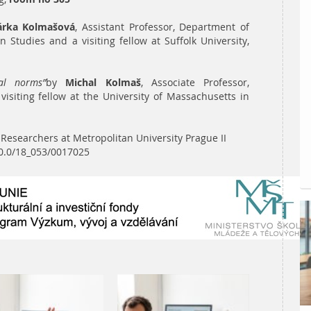
árka Kolma
šová
, Assistant Professor, Department of
 Studies and a visiting fellow at Suffolk University,
al norms”
by
Michal Kolmaš
, Associate Professor,
isiting fellow at the University of Massachusetts in
of Researchers at Metropolitan University Prague II
/0.0/18_053/0017025