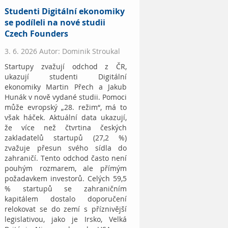
Studenti Digitální ekonomiky
se podíleli na nové studii
Czech Founders
3. 6. 2026 Autor: Dominik Stroukal
Startupy zvažují odchod z ČR,
ukazují studenti Digitální
ekonomiky Martin Přech a Jakub
Hunák v nově vydané studii. Pomoci
může evropský „28. režim“, má to
však háček. Aktuální data ukazují,
že více než čtvrtina českých
zakladatelů startupů (27,2 %)
zvažuje přesun svého sídla do
zahraničí. Tento odchod často není
pouhým rozmarem, ale přímým
požadavkem investorů. Celých 59,5
% startupů se zahraničním
kapitálem dostalo doporučení
relokovat se do zemí s příznivější
legislativou, jako je Irsko, Velká