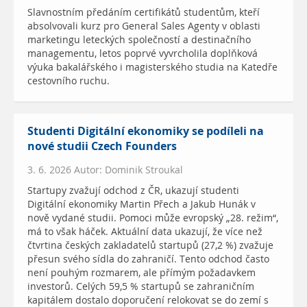
Slavnostním předáním certifikátů studentům, kteří
absolvovali kurz pro General Sales Agenty v oblasti
marketingu leteckých společností a destinačního
managementu, letos poprvé vyvrcholila doplňková
výuka bakalářského i magisterského studia na Katedře
cestovního ruchu.
Studenti Digitální ekonomiky se podíleli na
nové studii Czech Founders
3. 6. 2026 Autor: Dominik Stroukal
Startupy zvažují odchod z ČR, ukazují studenti
Digitální ekonomiky Martin Přech a Jakub Hunák v
nově vydané studii. Pomoci může evropský „28. režim“,
má to však háček. Aktuální data ukazují, že více než
čtvrtina českých zakladatelů startupů (27,2 %) zvažuje
přesun svého sídla do zahraničí. Tento odchod často
není pouhým rozmarem, ale přímým požadavkem
investorů. Celých 59,5 % startupů se zahraničním
kapitálem dostalo doporučení relokovat se do zemí s