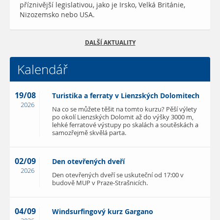
příznivější legislativou, jako je Irsko, Velká Británie,
Nizozemsko nebo USA.
DALŠÍ AKTUALITY
Kalendář
19/08
Turistika a ferraty v Lienzských Dolomitech
2026
Na co se můžete těšit na tomto kurzu? Pěší výlety
po okolí Lienzských Dolomit až do výšky 3000 m,
lehké ferratové výstupy po skalách a soutěskách a
samozřejmě skvělá parta.
02/09
Den otevřených dveří
2026
Den otevřených dveří se uskuteční od 17:00 v
budově MUP v Praze-Strašnicích.
04/09
Windsurfingový kurz Gargano