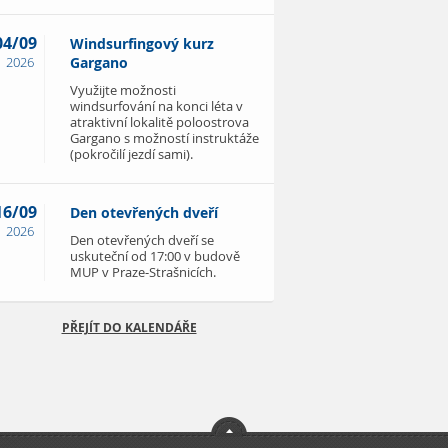
04/09
Windsurfingový kurz
2026
Gargano
Využijte možnosti
windsurfování na konci léta v
atraktivní lokalitě poloostrova
Gargano s možností instruktáže
(pokročilí jezdí sami).
16/09
Den otevřených dveří
2026
Den otevřených dveří se
uskuteční od 17:00 v budově
MUP v Praze-Strašnicích.
PŘEJÍT DO KALENDÁŘE