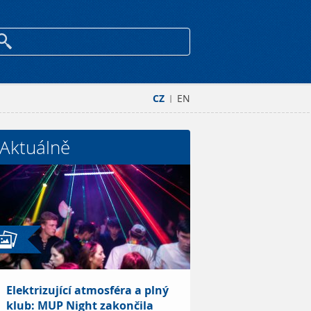
CZ
EN
|
Aktuálně
Elektrizující atmosféra a plný
klub: MUP Night zakončila