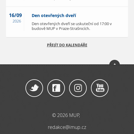
16/09
Den otevřených dveří
2026
Den otevřených dveří se uskuteční od 17:00 v
budově MUP v Praze-Strašnicích.
PŘEJÍT DO KALENDÁŘE
© 2026 MUP,
redakce@imup.cz