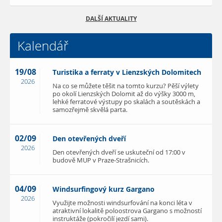
DALŠÍ AKTUALITY
Kalendář
19/08
Turistika a ferraty v Lienzských Dolomitech
2026
Na co se můžete těšit na tomto kurzu? Pěší výlety
po okolí Lienzských Dolomit až do výšky 3000 m,
lehké ferratové výstupy po skalách a soutěskách a
samozřejmě skvělá parta.
02/09
Den otevřených dveří
2026
Den otevřených dveří se uskuteční od 17:00 v
budově MUP v Praze-Strašnicích.
04/09
Windsurfingový kurz Gargano
2026
Využijte možnosti windsurfování na konci léta v
atraktivní lokalitě poloostrova Gargano s možností
instruktáže (pokročilí jezdí sami).