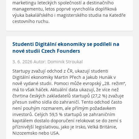
marketingu leteckých společností a destinačního
managementu, letos poprvé vyvrcholila doplňková
výuka bakalářského i magisterského studia na Katedře
cestovního ruchu.
Studenti Digitální ekonomiky se podíleli na
nové studii Czech Founders
3. 6. 2026 Autor: Dominik Stroukal
Startupy zvažují odchod z ČR, ukazují studenti
Digitální ekonomiky Martin Přech a Jakub Hunák v
nově vydané studii. Pomoci může evropský „28. režim“,
má to však háček. Aktuální data ukazují, že více než
čtvrtina českých zakladatelů startupů (27,2 %) zvažuje
přesun svého sídla do zahraničí. Tento odchod často
není pouhým rozmarem, ale přímým požadavkem
investorů. Celých 59,5 % startupů se zahraničním
kapitálem dostalo doporučení relokovat se do zemí s
příznivější legislativou, jako je Irsko, Velká Británie,
Nizozemsko nebo USA.