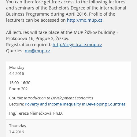
You can therefore get free access to the following lectures
and seminars of the Bachelor’s Degree of the International
Business Programme during April 2016. Profile of the
lecturers can be accessed on
http://mo.mup.cz
.
All lectures will take place at the MUP Žižkov building -
Prokopova 16, Prague 3, Žižkov.
Registration required:
http://registrace.mup.cz
Queries:
mo@mup.cz
Monday
4.4.2016
15:00–16:30
Room 302
Course:
Introduction to Development Economics
Lecture:
Poverty and Income Inequality in Developing Countries
Ing. Tereza Němečková, Ph.D.
Thursday
7.4.2016