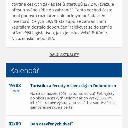
čtvrtina českých zakladatelů startupů (27,2 %) zvažuje
přesun svého sídla do zahraničí. Tento odchod často
není pouhým rozmarem, ale přímým požadavkem
investorů. Celých 59,5 % startupů se zahraničním
kapitálem dostalo doporučení relokovat se do zemí s
příznivější legislativou, jako je Irsko, Velká Británie,
Nizozemsko nebo USA.
DALŠÍ AKTUALITY
Kalendář
19/08
Turistika a ferraty v Lienzských Dolomitech
2026
Na co se můžete těšit na tomto kurzu? Pěší výlety
po okolí Lienzských Dolomit až do výšky 3000 m,
lehké ferratové výstupy po skalách a soutěskách a
samozřejmě skvělá parta.
02/09
Den otevřených dveří