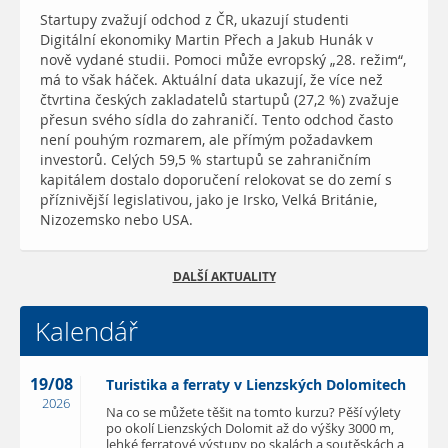
Startupy zvažují odchod z ČR, ukazují studenti
Digitální ekonomiky Martin Přech a Jakub Hunák v
nově vydané studii. Pomoci může evropský „28. režim“,
má to však háček. Aktuální data ukazují, že více než
čtvrtina českých zakladatelů startupů (27,2 %) zvažuje
přesun svého sídla do zahraničí. Tento odchod často
není pouhým rozmarem, ale přímým požadavkem
investorů. Celých 59,5 % startupů se zahraničním
kapitálem dostalo doporučení relokovat se do zemí s
příznivější legislativou, jako je Irsko, Velká Británie,
Nizozemsko nebo USA.
DALŠÍ AKTUALITY
Kalendář
19/08
Turistika a ferraty v Lienzských Dolomitech
2026
Na co se můžete těšit na tomto kurzu? Pěší výlety
po okolí Lienzských Dolomit až do výšky 3000 m,
lehké ferratové výstupy po skalách a soutěskách a