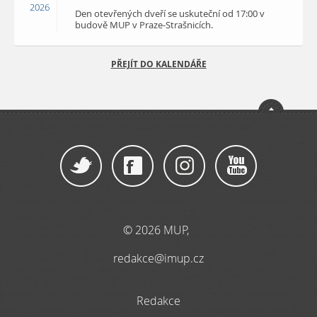
2026
Den otevřených dveří se uskuteční od 17:00 v
budově MUP v Praze-Strašnicích.
PŘEJÍT DO KALENDÁŘE
© 2026 MUP,
redakce@imup.cz
Redakce