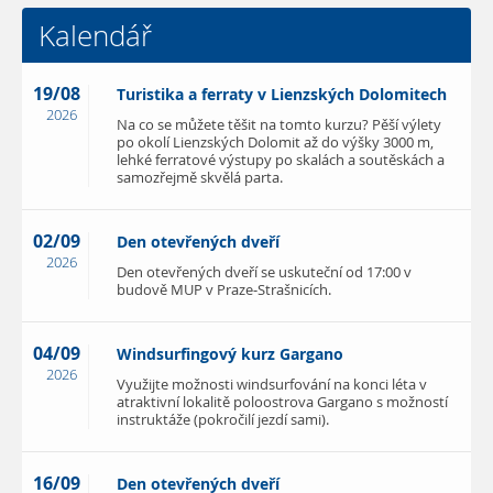
Kalendář
19/08
Turistika a ferraty v Lienzských Dolomitech
2026
Na co se můžete těšit na tomto kurzu? Pěší výlety
po okolí Lienzských Dolomit až do výšky 3000 m,
lehké ferratové výstupy po skalách a soutěskách a
samozřejmě skvělá parta.
02/09
Den otevřených dveří
2026
Den otevřených dveří se uskuteční od 17:00 v
budově MUP v Praze-Strašnicích.
04/09
Windsurfingový kurz Gargano
2026
Využijte možnosti windsurfování na konci léta v
atraktivní lokalitě poloostrova Gargano s možností
instruktáže (pokročilí jezdí sami).
16/09
Den otevřených dveří