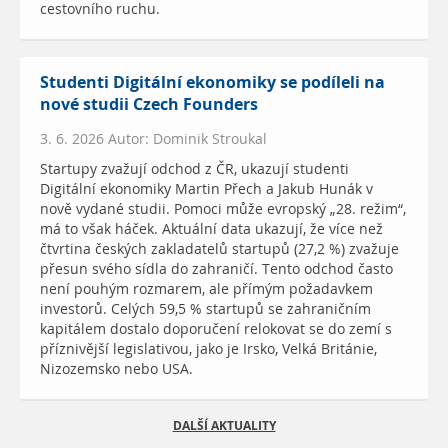
cestovního ruchu.
Studenti Digitální ekonomiky se podíleli na
nové studii Czech Founders
3. 6. 2026 Autor: Dominik Stroukal
Startupy zvažují odchod z ČR, ukazují studenti
Digitální ekonomiky Martin Přech a Jakub Hunák v
nově vydané studii. Pomoci může evropský „28. režim“,
má to však háček. Aktuální data ukazují, že více než
čtvrtina českých zakladatelů startupů (27,2 %) zvažuje
přesun svého sídla do zahraničí. Tento odchod často
není pouhým rozmarem, ale přímým požadavkem
investorů. Celých 59,5 % startupů se zahraničním
kapitálem dostalo doporučení relokovat se do zemí s
příznivější legislativou, jako je Irsko, Velká Británie,
Nizozemsko nebo USA.
DALŠÍ AKTUALITY